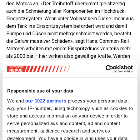
des Motors an. «Der Treibstoff übernimmt gleichzeitig
auch die Schmierung aller Komponenten im Hochdruck-
Einspritzsystem. Wenn unter Volllast kein Diesel mehr aus
dem Tank ins Einspritzsystem befördert wird und damit
Pumpe und Düsen nicht mehrgeschmiert werden, besteht
die Gefahr massiver Schäden», sagt Hans. Common-Rail-
Motoren arbeiten mit einem Einspritzdruck von teils mehr
als 2000 bar – hier wirken also gewaltige Kräfte. Werden
die Injektoren beschädigt, sind einige Tausend Franken
Reparaturkosten die Folge.
Gefahr für Kat oder Lambdasonde?
Responsible use of your data
We and
our 1022 partners
process your personal data,
Bei Benzinern übernimmt der Treibstoff diese
e.g. your IP-number, using technology such as cookies to
Schmierfunktion nicht, mit Folgeschäden an der
store and access information on your device in order to
Einspritzanlage ist also nicht zu rechnen. Aber wie stehtes
serve personalized ads and content, ad and content
um die Abgasreinigung? Denn eine unkontrollierte
measurement, audience research and services
Verbrennung kann ja prinzipiell die Lambdasonde im
development. You have a choice in who uses your data
vorderen Abgastrakt schädigen.