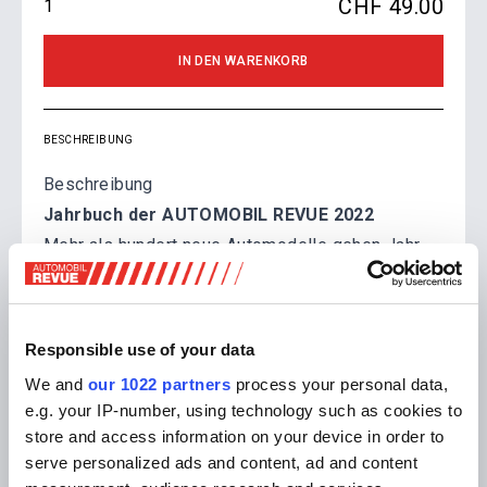
CHF 49.00
IN DEN WARENKORB
BESCHREIBUNG
Beschreibung
Jahrbuch der AUTOMOBIL REVUE 2022
Mehr als hundert neue Automodelle gehen Jahr
für Jahr durch die Hände unserer Fachredaktion.
Jedes Auto wird einem aufwändigen
Testprozedere unterzogen, wird geprüft,
Responsible use of your data
diskutiert, bewertet. Daraus resultiert für jedes
We and
our 1022 partners
process your personal data,
Modell ein fundierter Testbericht. Diese stellen
e.g. your IP-number, using technology such as cookies to
seit der Gründung im Jahr 1906 das Kernelement
store and access information on your device in order to
unserer Zeitung dar. Genau 106 Testberichte
serve personalized ads and content, ad and content