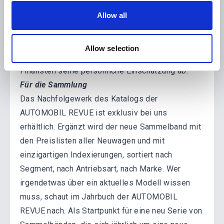
Hintergründe von The Car of the Year, von den
our social media, advertising and analytics partners who
ersten Probefahrten in Dänemark bis zu den
Allow all
may combine it with other information that you’ve
knallharten finalen Wintertests im eiskalten
provided to them or that they’ve collected from your use
Finnland. Ausserdem gibt AR-­Chef­­redaktor und
of their services.
Allow selection
Jurymitglied Ramon Egger für jeden der sieben
Finalisten seine persönliche Einschätzung ab.
Für die Sammlung
Das Nachfolgewerk des Katalogs der
AUTOMOBIL REVUE ist exklusiv bei uns
erhältlich. Ergänzt wird der neue Sammelband mit
den Preislisten aller Neuwagen und mit
einzigartigen Indexierungen, sortiert nach
Segment, nach Antriebsart, nach Marke. Wer
irgendetwas über ein aktuelles Modell wissen
muss, schaut im Jahrbuch der AUTOMOBIL
REVUE nach. Als Startpunkt für eine neu Serie von