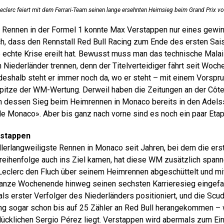
Leclerc feiert mit dem Ferrari-Team seinen lange ersehnten Heimsieg beim Grand Prix 
i Rennen in der Formel 1 konnte Max Verstappen nur eines gewin
sch, dass den Rennstall Red Bull Racing zum Ende des ersten Sai
echte Krise ereilt hat. Bewusst muss man das technische Malai
Niederländer trennen, denn der Titelverteidiger fährt seit Woch
deshalb steht er immer noch da, wo er steht – mit einem Vorspru
pitze der WM-Wertung. Derweil haben die Zeitungen an der Côte 
h dessen Sieg beim Heimrennen in Monaco bereits in den Adels
 de Monaco». Aber bis ganz nach vorne sind es noch ein paar Eta
rstappen
lerlangweiligste Rennen in Monaco seit Jahren, bei dem die er
rtreihenfolge auch ins Ziel kamen, hat diese WM zusätzlich span
t Leclerc den Fluch über seinem Heimrennen abgeschüttelt und mi
anze Wochenende hinweg seinen sechsten Karrieresieg eingefahr
 als erster Verfolger des Niederländers positioniert, und die Scude
g sogar schon bis auf 25 Zähler an Red Bull herangekommen – 
ücklichen Sergio Pérez liegt. Verstappen wird abermals zum Ein