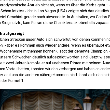
erodynamische Abtrieb nicht ab, wenn es über die Kerbs geht – 
 Schon letztes Jahr in Las Vegas (USA) zeigte sich das deutlich
viel Geschick gerade noch abwendete. In Australien, wo Carlos Sa
Sieg nutzte, kam Ferrari diese Charakteristik ebenfalls zupass.
h aufgezeigt
lchen Strecken unser Auto sich schwertut, von denen kommen no
n, «aber es kommen auch wieder andere. Wenn es überhaupt etw
 Wochenende mitnehmen können», sagt der genervte Champion, «
unsere Schwächen deutlich aufgezeigt worden sind. Jetzt wissen
eit zwei Jahren kämpfe er auf unebenen Pisten mit seinem Auto
hen Vorteil hatten, konnten wir das verbergen und haben an ande
er seit uns die anderen nähergekommen sind, lässt sich das nic
n der Formel 1.