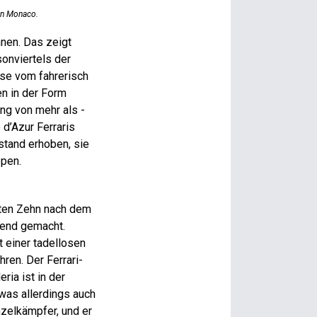
von Monaco.
nen. Das zeigt
sonviertels der
se vom fahrerisch
en in der Form
ng von mehr als ­
d’Azur Ferraris
stand erhoben, sie
ppen.
sten Zehn nach dem
nend gemacht.
t einer tadellosen
en. Der Ferrari-
ria ist in der
was allerdings auch
zelkämpfer, und er