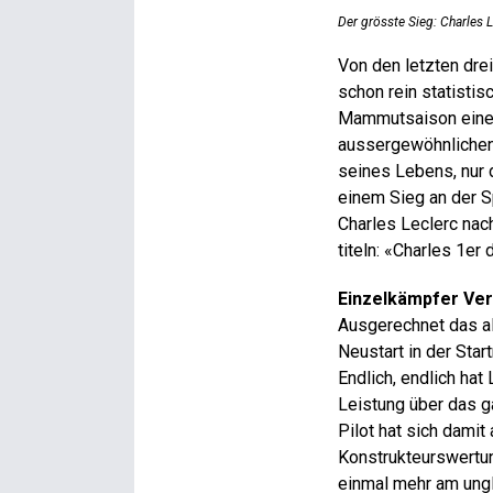
Der grösste Sieg: Charles 
Von den letzten dre
schon rein statisti
Mammutsaison eine 
aussergewöhnlichen 
seines Lebens, nur 
einem Sieg an der S
Charles Leclerc nac
titeln: «Charles 1er
Einzelkämpfer Ve
Ausgerechnet das al
Neustart in der Sta
Endlich, endlich ha
Leistung über das g
Pilot hat sich damit
Konstrukteurswertun
einmal mehr am ungl