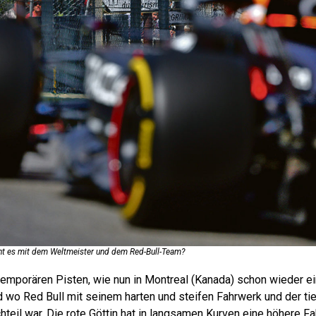
t es mit dem ­Weltmeister und dem Red-Bull-Team?
f temporären Pisten, wie nun in Montreal (Kanada) schon wieder e
 wo Red Bull mit seinem harten und steifen Fahrwerk und der ti
teil war. Die rote Göttin hat in langsamen Kurven eine höhere F