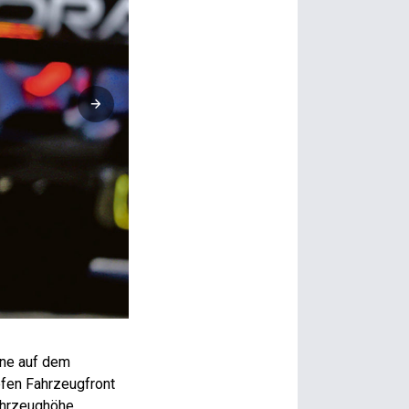
Max Verstappen: Wohin geht es mit dem ­Weltmeister und 
ine auf dem
efen Fahrzeugfront
ahrzeughöhe,