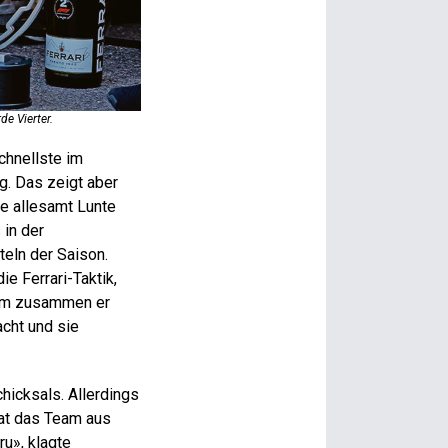
de Vierter.
McLaren: Zum vierten Mal in Serie auf dem Podest, diesmal 
chnellste im
g. Das zeigt aber
ie allesamt Lunte
 in der
teln der Saison.
e Ferrari-Taktik,
 dem zusammen er
cht und sie
chicksals. Allerdings
hat das Team aus
u», klagte