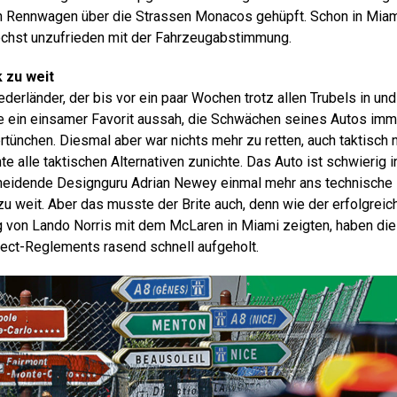
n Rennwagen über die Strassen Monacos gehüpft. Schon in Miam
 höchst unzufrieden mit der Fahrzeugabstimmung.
k zu weit
derländer, der bis vor ein paar Wochen trotz allen Trubels in un
e ein einsamer Favorit aussah, die Schwächen seines Autos im
tünchen. Diesmal aber war nichts mehr zu retten, auch taktisch 
alle taktischen Alternativen zunichte. Das Auto ist schwierig i
cheidende Designguru Adrian Newey einmal mehr ans technische 
 zu weit. Aber das musste der Brite auch, denn wie der erfolgreic
g von Lando Norris mit dem McLaren in Miami zeigten, haben die 
ect-Reglements rasend schnell aufgeholt.