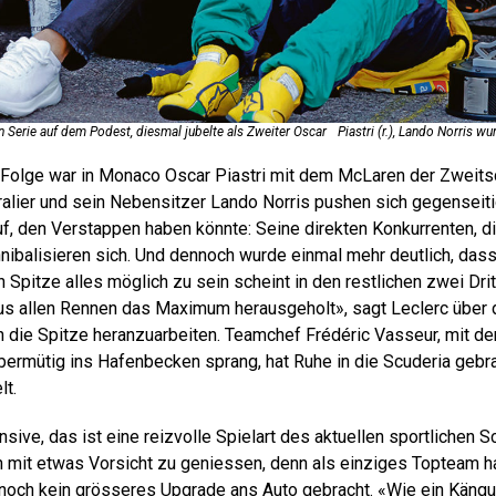
 Serie auf dem Podest, diesmal jubelte als Zweiter Oscar Piastri (r.), Lando Norris wur
Folge war in Monaco Oscar Piastri mit dem McLaren der Zweits
tralier und sein Nebensitzer Lando Norris pushen sich gegenseiti
uf, den Verstappen haben könnte: Seine direkten Konkurrenten, d
nibalisieren sich. Und dennoch wurde einmal mehr deutlich, dass
pitze alles möglich zu sein scheint in den restlichen zwei Drit
us allen Rennen das Maximum herausgeholt», sagt Leclerc über di
 an die Spitze heranzuarbeiten. Teamchef Frédéric Vasseur, mit
ermütig ins Hafenbecken sprang, hat Ruhe in die Scuderia gebra
lt.
nsive, das ist eine reizvolle Spielart des aktuellen sportlichen S
h mit etwas Vorsicht zu geniessen, denn als einziges Topteam 
noch kein grösseres Upgrade ans Auto gebracht. «Wie ein Kängur