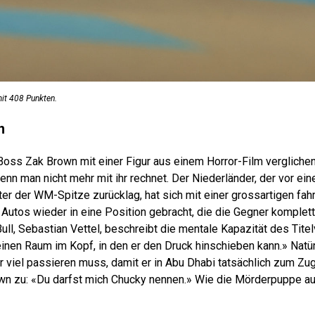
it 408 Punkten.
n
Boss Zak Brown mit einer Figur aus einem Horror-Film vergliche
nn man nicht mehr mit ihr rechnet. Der Niederländer, der vor ein
ter der WM-Spitze zurücklag, hat sich mit einer grossartigen fah
 Autos wieder in eine Position gebracht, die die Gegner komplett
ll, Sebastian Vettel, beschreibt die mentale Kapazität des Titel
inen Raum im Kopf, in den er den Druck hinschieben kann.» Natür
r viel passieren muss, damit er in Abu Dhabi tatsächlich zum Z
own zu: «Du darfst mich Chucky nennen.» Wie die Mörderpuppe 