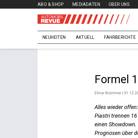
ABO & SHOP
MEDIADATEN
ÜBER UNS
NEUHEITEN
AKTUELL
FAHRBERICHTE
Formel 1
Elmar Brümmer | 01.12.2
Alles wieder offe
Piastri trennen 
einen Showdown. Er
Prognosen über de