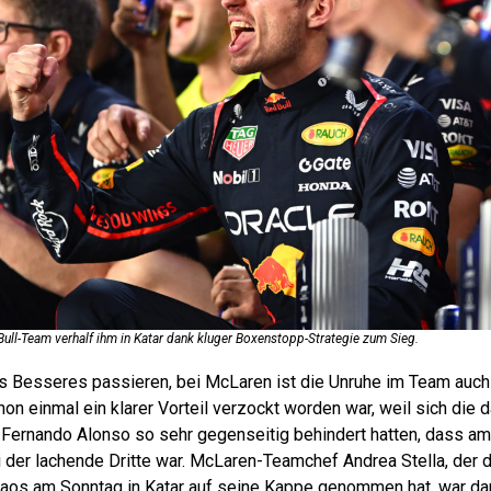
ull-Team verhalf ihm in Katar dank kluger Boxenstopp-Strategie zum Sieg.
ts Besseres passieren, bei McLaren ist die Unruhe im Team auc
on einmal ein klarer Vorteil verzockt worden war, weil sich die 
Fernando Alonso so sehr gegenseitig behindert hatten, dass a
i der lachende Dritte war. McLaren-Teamchef Andrea Stella, der 
haos am Sonntag in Katar auf seine Kappe genommen hat, war da