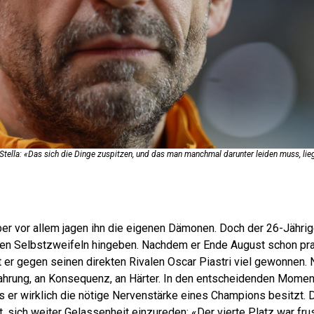
ella: «Das sich die Dinge zuspitzen, und das man manchmal darunter leiden muss, lieg
aber vor allem jagen ihn die eigenen Dämonen. Doch der 26-Jährige
nen Selbstzweifeln hingeben. Nachdem er Ende August schon pra
 er gegen seinen direkten Rivalen Oscar Piastri viel gewonnen. N
ahrung, an Konsequenz, an Härter. In den entscheidenden Mome
s er wirklich die nötige Nervenstärke eines Champions besitzt.
, sich weiter Gelassenheit einzureden: «Der vierte Platz war frus