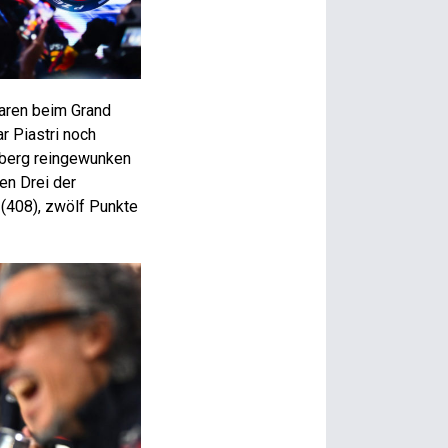
Laren beim Grand
ar Piastri noch
nberg reingewunken
en Drei der
 (408), zwölf Punkte