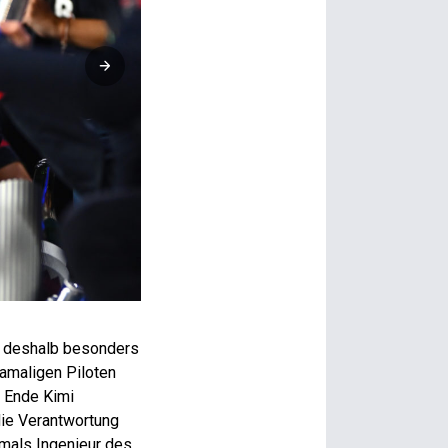
Lando Norris: Wegen falscher Boxenstopp-Strategie nur Vier
h deshalb besonders
damaligen Piloten
m Ende Kimi
die Verantwortung
mals Ingenieur des