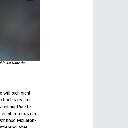
t in der Natur des
McLaren-Boss Zak Brown: Mit Lando Norris (r.) und Oscar Pia
 will sich nicht
ktisch raus aus
icht nur Punkte,
nten aber muss der
 Der neue McLaren-
trierend, aber