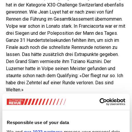
hat in der Kategorie X30-Challenge Switzerland ebenfalls
gewonnen. Wie Jean Luyet hat er nach zwei von fünf
Rennen die Führung im Gesamtklassement übernommen.
Volpe war schon in Lonato stark. In Franciacorta war er mit
drei Siegen und der Poleposition der Mann des Tages.
Ganze 31 Hundertstelsekunden fehlten ihm, um sich im
Finale auch noch die schnellste Rennrunde notieren zu
lassen. Das hätte zusätzlich drei Extrapunkte gegeben.
Den Grand Slam vermieste ihm Tiziano Kuznini. Der
Luzerner hatte in Volpe seinen Meister gefunden und
staunte schon nach dem Qualifying: «Der fliegt nur so. Ich
habe drei Zehntel auf einer Runde verloren. Das sind
Welten.»
Bei den OK-Junioren könnte man anhand der
Ergebnislisten von Business as usual reden. Doch ganz
so einfach war das Wochenende für Meisterin Chiara
Responsible use of your data
Bättig aus dem Team Kartbox dann doch nicht. Wie schon
in Lonato haderte die schnelle Zürcherin im Qualifying mit
We and
our 1022 partners
process your personal data,