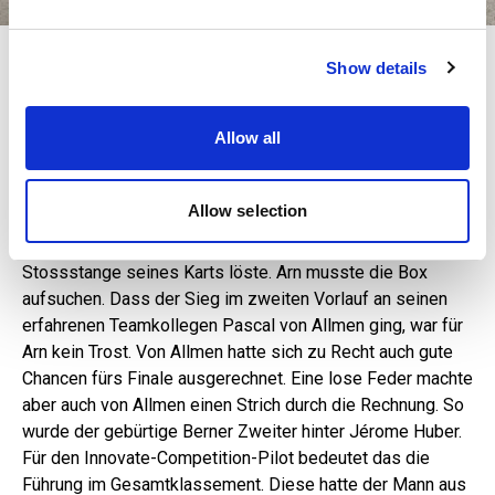
We use cookies to personalise content and ads, to
In Feierlaune in der X30-Challenge: Gabriel Volpe (l.) holte alle drei Siege,
Show details
provide social media features and to analyse our traffic.
Tiziano Kuznini blieb nur das Staunen.
We also share information about your use of our site with
In der Kategorie OK-Senioren sorgte einer, der vom Alter
our social media, advertising and analytics partners who
Allow all
her locker bei den Junioren mitfahren könnte, für
may combine it with other information that you’ve
Schlagzeilen: Levi Arn. Der 13-jährige Solothurner fuhr in
provided to them or that they’ve collected from your use
Franciacorta wie entfesselt und liess die Routiniers im
of their services.
Allow selection
ersten Vorlauf hinter sich. Auch im zweiten Heat war Arn
nicht zu bremsen – bis sich eine Schraube an der
Stossstange seines Karts löste. Arn musste die Box
aufsuchen. Dass der Sieg im zweiten Vorlauf an seinen
erfahrenen Teamkollegen Pascal von Allmen ging, war für
Arn kein Trost. Von Allmen hatte sich zu Recht auch gute
Chancen fürs Finale ausgerechnet. Eine lose Feder machte
aber auch von Allmen einen Strich durch die Rechnung. So
wurde der gebürtige Berner Zweiter hinter Jérome Huber.
Für den Inno­vate-­Competition-Pilot bedeutet das die
Führung im Gesamtklassement. Diese hatte der Mann aus