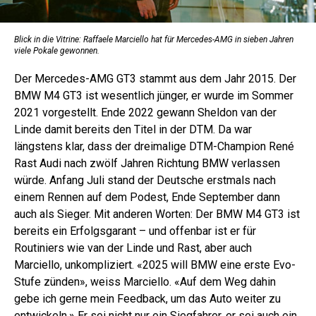
Blick in die Vitrine: Raffaele Marciello hat für Mercedes-AMG in sieben Jahren
viele Pokale gewonnen.
Der Mercedes-AMG GT3 stammt aus dem Jahr 2015. Der
BMW M4 GT3 ist wesentlich jünger, er wurde im Sommer
2021 vorgestellt. Ende 2022 gewann Sheldon van der
Linde damit bereits den Titel in der DTM. Da war
längstens klar, dass der dreimalige DTM-Champion René
Rast Audi nach zwölf Jahren Richtung BMW verlassen
würde. Anfang Juli stand der Deutsche erstmals nach
einem Rennen auf dem Podest, Ende September dann
auch als Sieger. Mit anderen Worten: Der BMW M4 GT3 ist
bereits ein Erfolgsgarant – und offenbar ist er für
Routiniers wie van der Linde und Rast, aber auch
Marciello, unkompliziert. «2025 will BMW eine erste Evo-
Stufe zünden», weiss Marciello. «Auf dem Weg dahin
gebe ich gerne mein Feedback, um das Auto weiter zu
entwickeln.» Er sei nicht nur ein Siegfahrer, er sei auch ein