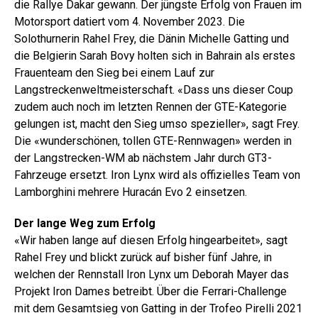
die Rallye Dakar gewann. Der jüngste Erfolg von Frauen im
Motorsport datiert vom 4. November 2023. Die
Solothurnerin Rahel Frey, die Dänin Michelle Gatting und
die Belgierin Sarah Bovy holten sich in Bahrain als erstes
Frauenteam den Sieg bei einem Lauf zur
Langstreckenweltmeisterschaft. «Dass uns dieser Coup
zudem auch noch im letzten Rennen der GTE-Kategorie
gelungen ist, macht den Sieg umso spezieller», sagt Frey.
Die «wunderschönen, tollen GTE-Rennwagen» werden in
der Langstrecken-WM ab nächstem Jahr durch GT3-
Fahrzeuge ersetzt. Iron Lynx wird als offizielles Team von
Lamborghini mehrere Huracán Evo 2 einsetzen.
Der lange Weg zum Erfolg
«Wir haben lange auf diesen Erfolg hingearbeitet», sagt
Rahel Frey und blickt zurück auf bisher fünf Jahre, in
welchen der Rennstall Iron Lynx um Deborah Mayer das
Projekt Iron ­Dames betreibt. Über die Ferrari-Challenge
mit dem Gesamtsieg von Gatting in der Trofeo Pirelli 2021