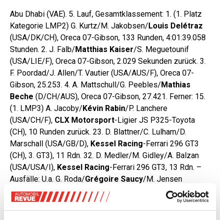
Abu Dhabi (VAE). 5. Lauf, Gesamtklassement: 1. (1. Platz
Kategorie LMP2) G. Kurtz/M. Jakobsen/
Louis Delétraz
(USA/DK/CH), Oreca 07-Gibson, 133 Runden, 4:01:39.058
Stunden. 2. J. Falb/
Matthias Kaiser
/S. Meguetounif
(USA/LIE/F), Oreca 07-Gibson, 2.029 Sekunden zurück. 3.
F. Poordad/J. Allen/T. Vautier (USA/AUS/F), Oreca 07-
Gibson, 25.253. 4. A. Mattschull/G. Peebles/
Mathias
Beche
(D/CH/AUS), Oreca 07-Gibson, 27.421. Ferner: 15.
(1. LMP3) A. Jacoby/
Kévin Rabin
/P. Lanchere
(USA/CH/F),
CLX Motorsport
-Ligier JS P325-Toyota
(CH), 10 Runden zurück. 23. D. Blattner/C. Lulham/D.
Marschall (USA/GB/D),
Kessel Racing
-Ferrari 296 GT3
(CH), 3. GT3), 11 Rdn. 32. D. Medler/M. Gidley/A. Balzan
(USA/USA/I),
Kessel Racing
-Ferrari 296 GT3, 13 Rdn. –
Ausfälle: U.a. G. Roda/
Grégoire Saucy
/M. Jensen
(I/CH/DK), Oreca 07-Gibson (92. Runde). – 45 Autos
gestartet, 38 klassiert.