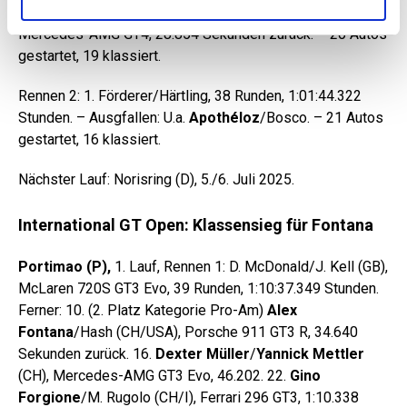
Stunden. Ferner: 11.
Julien Apothéloz
/L. Bosco (CH/I),
Mercedes-AMG GT4, 28.854 Sekunden zurück. – 20 Autos
gestartet, 19 klassiert.
Rennen 2: 1. Förderer/Härtling, 38 Runden, 1:01:44.322
Stunden. – Ausgfallen: U.a.
Apothéloz
/Bosco. – 21 Autos
gestartet, 16 klassiert.
Nächster Lauf: Norisring (D), 5./6. Juli 2025.
International GT Open: Klassensieg für Fontana
Portimao (P),
1. Lauf, Rennen 1: D. McDonald/J. Kell (GB),
McLaren 720S GT3 Evo, 39 Runden, 1:10:37.349 Stunden.
Ferner: 10. (2. Platz Kategorie Pro-Am)
Alex
Fontana
/Hash (CH/USA), Porsche 911 GT3 R, 34.640
Sekunden zurück. 16.
Dexter Müller
/
Yannick Mettler
(CH), Mercedes-AMG GT3 Evo, 46.202. 22.
Gino
Forgione
/M. Rugolo (CH/I), Ferrari 296 GT3, 1:10.338