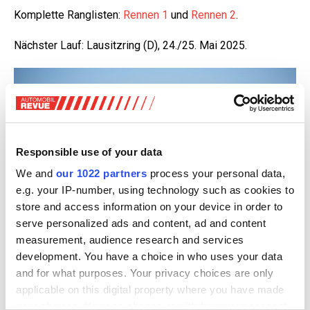
Komplette Ranglisten:
Rennen 1
und
Rennen 2
.
Nächster Lauf: Lausitzring (D), 24./25. Mai 2025.
Responsible use of your data
We and
our 1022 partners
process your personal data,
e.g. your IP-number, using technology such as cookies to
store and access information on your device in order to
serve personalized ads and content, ad and content
measurement, audience research and services
development. You have a choice in who uses your data
Emil Frey Racing: Jack Aitken holte im ersten Rennen mit Platz sechs das beste
Fab
and for what purposes. Your privacy choices are only
Resultat.
applicable on this digital property where you have made
Berg-EM: Klassensieg für Meisel
your choices. You can change or withdraw your consent