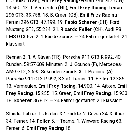
6. J. Aitken (GB),
Emil Frey Racing
-Ferrari 296 GT3 (CH),
14.560. 13. T. Vermeulen (NL),
Emil Frey Racing
-Ferrari
296 GT3, 33.758. 18. B. Green (GB),
Emil Frey Racing
-
Ferrari 296 GT3, 47.199. 19.
Fabio Scherer
(CH), Ford
Mustang GT3, 55.234. 21.
Ricardo Feller
(CH), Audi R8
LMS GT3 Evo 2, 1 Runde zurück. – 24 Fahrer gestartet, 21
klassiert.
Rennen 2: 1. A. Güven (TR), Porsche 911 GT3 R 992, 40
Runden, 59:57.689 Minuten. 2. J. Gounon (F), Mercedes-
AMG GT3, 2.695 Sekunden zurück. 3. T. Preining (A),
Porsche 911 GT3 R 992, 3.370. Ferner: 11.
Feller
12.385.
13. Vermeulen,
Emil Frey Racing
, 14.900. 14. Aitken,
Emil
Frey Racing
, 15.255. 15. Green,
Emil Frey Racing
, 15.933.
18.
Scherer
36.812. – 24 Fahrer gestartet, 21 klassiert.
Stände, Fahrer: 1. Jordan, 37 Punkte. 2. Güven 34. 3. Auer
34. Ferner: 14.
Feller
5. – Teams: 1. Winward Racing 63.
Ferner: 6.
Emil Frey Racing
18.