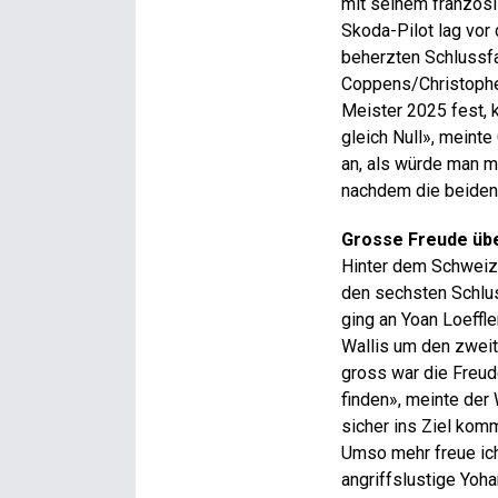
mit seinem französi
Skoda-Pilot lag vor
beherzten Schlussf
Coppens/Christophe 
Meister 2025 fest, k
gleich Null», meinte
an, als würde man m
nachdem die beiden 
Grosse Freude übe
Hinter dem Schweize
den sechsten Schlus
ging an Yoan Loeffle
Wallis um den zweit
gross war die Freude
finden», meinte der 
sicher ins Ziel kom
Umso mehr freue ich
angriffslustige Yoh