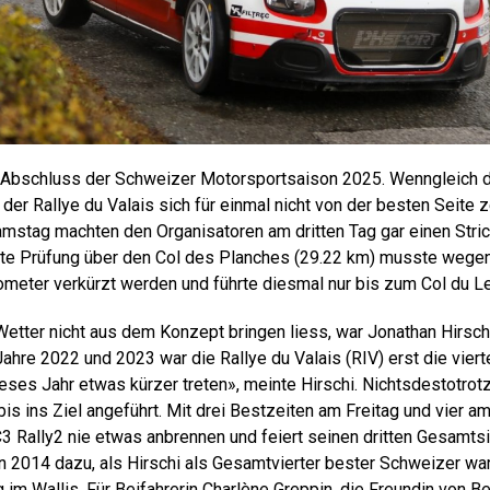
 Abschluss der Schweizer Motorsportsaison 2025. Wenngleich d
der Rallye du Valais sich für einmal nicht von der besten Seite 
amstag machten den Organisatoren am dritten Tag gar einen Stric
ste Prüfung über den Col des Planches (29.22 km) musste wege
lometer verkürzt werden und führte diesmal nur bis zum Col du Le
 Wetter nicht aus dem Konzept bringen liess, war Jonathan Hirsch
ahre 2022 und 2023 war die Rallye du Valais (RIV) erst die viert
eses Jahr etwas kürzer treten», meinte Hirschi. Nichtsdestotrotz
bis ins Ziel angeführt. Mit drei Bestzeiten am Freitag und vier 
3 Rally2 nie etwas anbrennen und feiert seinen dritten Gesamtsie
 2014 dazu, als Hirschi als Gesamtvierter bester Schweizer war
 im Wallis. Für Beifahrerin Charlène Greppin, die Freundin von B