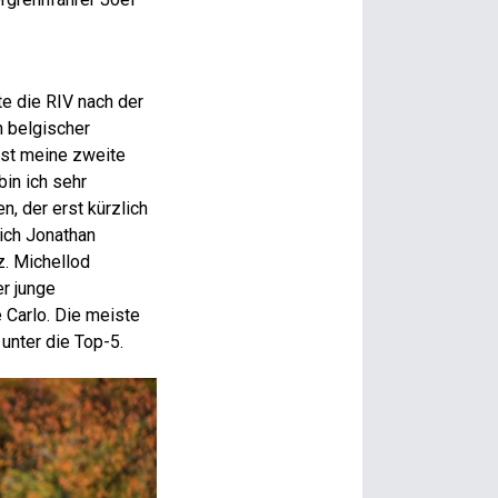
e die RIV nach der
n belgischer
rst meine zweite
bin ich sehr
, der erst kürzlich
sich Jonathan
z. Michellod
er junge
e Carlo. Die meiste
unter die Top-5.