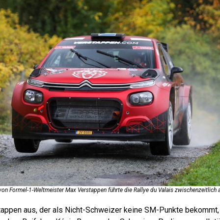
von Formel-1-Weltmeister Max Verstappen führte die Rallye du Valais zwischenzeitlich 
appen aus, der als Nicht-Schweizer keine SM-Punkte bekommt, 