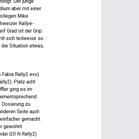
digt. Der junge
dium aber mit einer
kollegen Mike
hweizer Rallye-
nf Grad ist der Grip
hlt sich teilweise so
die Situation etwas,
 Fabia Rally2 evo)
ly2). Platz acht
ffler ging es im
. Dementsprechend
e Dosierung zu
 anderen Seite auch
 einfacher gemacht.
er gewohnt
dai i20 N Rally2)