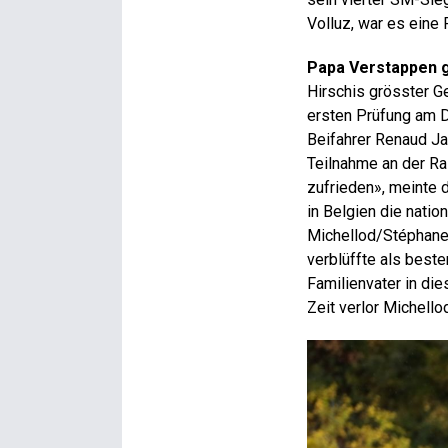
Volluz, war es eine 
Papa Verstappen g
Hirschis grösster G
ersten Prüfung am D
Beifahrer Renaud Ja
Teilnahme an der Rall
zufrieden», meinte 
in Belgien die nati
Michellod/Stéphane 
verblüffte als beste
Familienvater in die
Zeit verlor Michell