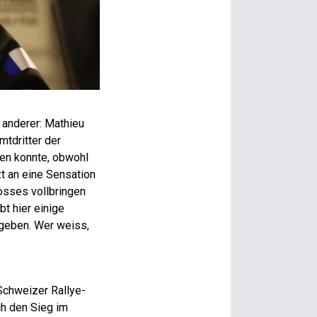
…hinter Mike Coppens (l.) und seinem Beifahrer Christophe
 anderer: Mathieu
mtdritter der
gen konnte, obwohl
zt an eine Sensation
osses vollbringen
bt hier einige
 geben. Wer weiss,
 Schweizer Rallye-
ch den Sieg im