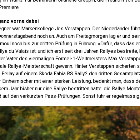
Premiere.
anz vorne dabei
egner war Markenkollege Jos Verstappen. Der Niederländer führt
onnerstagabend noch an. Auch am Freitagmorgen lag er und sei
moul noch bis zur dritten Prüfung in Führung. «Dafür, dass das e
ye du Valais ist, und ich erst seit drei Jahren Rallyes bestreite, 
der Vater des viermaligen Formel-1-Weltmeisters Max Verstappen
onale Rallye-Meisterschaft gewann. Hinter Verstappen sicherten 
Fellay auf einem Skoda Fabia RS Rally2 den dritten Gesamtplat
r Einheimischer mit einer starken Leistung, bedenkt man, dass d
sem Jahr bisher nur eine Rallye bestritten hatte: die Rallye Mont
od auf den verkürzten Pass-Prüfungen. Sonst fuhr er regelmässig 