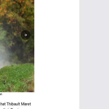
an.
Jonathan Michellod: Gesamtdritter, obwohl er dieses Jahr zu
hat Thibault Maret