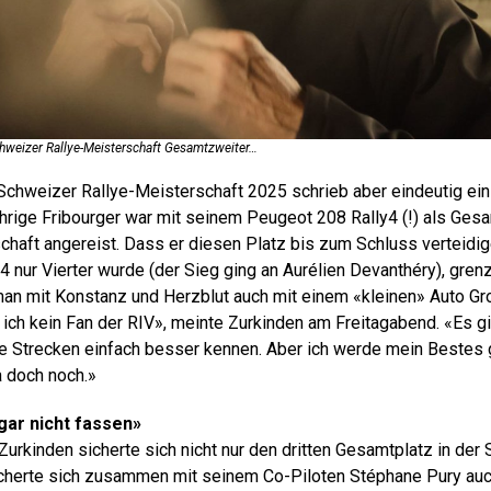
Schweizer Rallye-Meisterschaft Gesamtzweiter…
Schweizer Rallye-Meisterschaft 2025 schrieb aber eindeutig ein
hrige Fribourger war mit seinem Peugeot 208 Rally4 (!) als Gesa
haft angereist. Dass er diesen Platz bis zum Schluss verteidi
4 nur Vierter wurde (der Sieg ging an Aurélien Devanthéry), gren
an mit Konstanz und Herzblut auch mit einem «kleinen» Auto Gr
n ich kein Fan der RIV», meinte Zurkinden am Freitagabend. «Es gi
ie Strecken einfach besser kennen. Aber ich werde mein Bestes
ja doch noch.»
gar nicht fassen»
Zurkinden sicherte sich nicht nur den dritten Gesamtplatz in der
icherte sich zusammen mit seinem Co-Piloten Stéphane Pury au