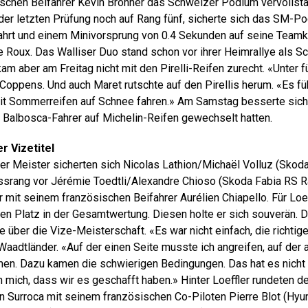
schen Beifahrer Kévin Bronner das Schweizer Podium vervollstän
 der letzten Prüfung noch auf Rang fünf, sicherte sich das SM-Po
ahrt und einem Minivorsprung von 0.4 Sekunden auf seine Team
Roux. Das Walliser Duo stand schon vor ihrer Heimrallye als Sc
am aber am Freitag nicht mit den Pirelli-Reifen zurecht. «Unter fü
 Coppens. Und auch Maret rutschte auf den Pirellis herum. «Es fü
it Sommerreifen auf Schnee fahren.» Am Samstag besserte sich 
Balbosca-Fahrer auf Michelin-Reifen gewechselt hatten.
r Vizetitel
r Meister sicherten sich Nicolas Lathion/Michaël Volluz (Skoda
srang vor Jérémie Toedtli/Alexandre Chioso (Skoda Fabia RS Ral
r mit seinem französischen Beifahrer Aurélien Chiapello. Für Loe
en Platz in der Gesamtwertung. Diesen holte er sich souverän
 über die Vize-Meisterschaft. «Es war nicht einfach, die richtig
Waadtländer. «Auf der einen Seite musste ich angreifen, auf der
men. Dazu kamen die schwierigen Bedingungen. Das hat es nicht
 mich, dass wir es geschafft haben.» Hinter Loeffler rundeten d
an Surroca mit seinem französischen Co-Piloten Pierre Blot (Hyun