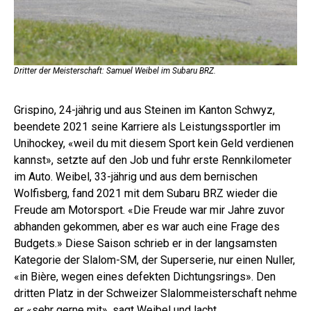
Dritter der Meisterschaft: Samuel Weibel im Subaru BRZ.
Viz
Grispino, 24-jährig und aus Steinen im Kanton Schwyz,
beendete 2021 seine Karriere als Leistungssportler im
Unihockey, «weil du mit diesem Sport kein Geld verdienen
kannst», setzte auf den Job und fuhr erste Rennkilometer
im Auto. Weibel, 33-jährig und aus dem bernischen
Wolfisberg, fand 2021 mit dem Subaru BRZ wieder die
Freude am Motorsport. «Die Freude war mir Jahre zuvor
abhanden gekommen, aber es war auch eine Frage des
Budgets.» Diese Saison schrieb er in der langsamsten
Kategorie der Slalom-SM, der Superserie, nur einen Nuller,
«in Bière, wegen eines defekten Dichtungsrings». Den
dritten Platz in der Schweizer Slalommeisterschaft nehme
er «sehr gerne mit», sagt Weibel und lacht.