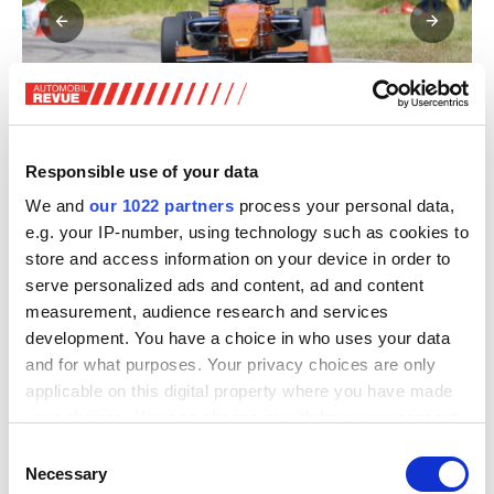
Meiste Tagessiege 2025: Lionel Ryter.
Enth
Responsible use of your data
We and
our 1022 partners
process your personal data,
Grispino gewann mit seinem Renault Clio R3 in seiner
e.g. your IP-number, using technology such as cookies to
Kategorie A/ISA/R2/R3 bis 2000 Kubikzentimeter
store and access information on your device in order to
Hubraum sechs von sieben Slaloms der SM 2025, ebenso
serve personalized ads and content, ad and content
Weibel mit dem Subaru BRZ in der Kategorie Superserie
measurement, audience research and services
bis zwei Liter Hubraum. Sie bekamen für die
development. You have a choice in who uses your data
Kategoriensiege jeweils so viele Punkte wie
and for what purposes. Your privacy choices are only
Vorjahresmeister Philip Egli, der 2024 alle sechs
applicable on this digital property where you have made
Tagessiege geholt hatte.
your choices. You can change or withdraw your consent
any time from the Cookie Declaration or by clicking on
Consent
Eglis erstes Mal in zwölf Jahren
the Privacy trigger icon.
Necessary
Selection
Diese Saison gewann Formel-3-Pilot Egli dagegen nur