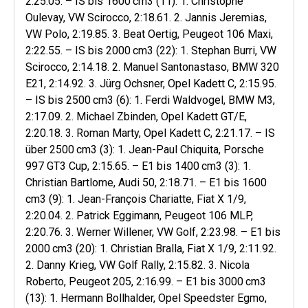
2:25.05. – IS bis 1600 cm3 (11): 1. Christophe
Oulevay, VW Scirocco, 2:18.61. 2. Jannis Jeremias,
VW Polo, 2:19.85. 3. Beat Oertig, Peugeot 106 Maxi,
2:22.55. – IS bis 2000 cm3 (22): 1. Stephan Burri, VW
Scirocco, 2:14.18. 2. Manuel Santonastaso, BMW 320
E21, 2:14.92. 3. Jürg Ochsner, Opel Kadett C, 2:15.95.
– IS bis 2500 cm3 (6): 1. Ferdi Waldvogel, BMW M3,
2:17.09. 2. Michael Zbinden, Opel Kadett GT/E,
2:20.18. 3. Roman Marty, Opel Kadett C, 2:21.17. – IS
über 2500 cm3 (3): 1. Jean-Paul Chiquita, Porsche
997 GT3 Cup, 2:15.65. – E1 bis 1400 cm3 (3): 1.
Christian Bartlome, Audi 50, 2:18.71. – E1 bis 1600
cm3 (9): 1. Jean-François Chariatte, Fiat X 1/9,
2:20.04. 2. Patrick Eggimann, Peugeot 106 MLP,
2:20.76. 3. Werner Willener, VW Golf, 2:23.98. – E1 bis
2000 cm3 (20): 1. Christian Bralla, Fiat X 1/9, 2:11.92.
2. Danny Krieg, VW Golf Rally, 2:15.82. 3. Nicola
Roberto, Peugeot 205, 2:16.99. – E1 bis 3000 cm3
(13): 1. Hermann Bollhalder, Opel Speedster Egmo,