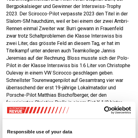
Bergpokalsieger und Gewinner der Interswiss-Trophy
2023. Der Scirocco-Pilot verpasste 2023 den Titel in der
Slalom-SM hauchdünn, weil er bei einem der zwei Ambri-
Rennen einmal Zweiter war. Burri gewann in Frauenfeld
zwar trotz Schaltproblemen die Klasse Interswiss bis
zwei Liter, das grösste Feld an diesem Tag, er hat im
Titelkampf unter anderen auch Teamkollege Jannis
Jeremias auf der Rechnung. Bloss musste sich der Polo-
Pilot in der Klasse Interswiss bis 1.6 Liter von Christophe
Oulevay in einem VW Scirocco geschlagen geben.
Schnellster Tourenwagenpilot auf Gesamtrang vier war
überraschend der erst 19-jährige Lokalmatador und
Porsche-Pilot Matthias Bischofberger, der den
favorisierten Christian Bralla in einem Fiat X 1/9 hinter
sich verwies. Es geht drunter und drüber schon zu Beginn
der Slalom-SM.
Responsible use of your data