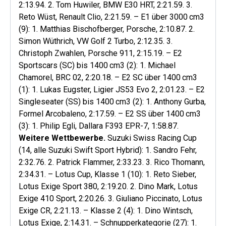
2:13.94. 2. Tom Huwiler, BMW E30 HRT, 2:21.59. 3.
Reto Wüst, Renault Clio, 2:21.59. – E1 über 3000 cm3
(9): 1. Matthias Bischofberger, Porsche, 2:10.87. 2.
Simon Wüthrich, VW Golf 2 Turbo, 2:12.35. 3.
Christoph Zwahlen, Porsche 911, 2:15.19. – E2
Sportscars (SC) bis 1400 cm3 (2): 1. Michael
Chamorel, BRC 02, 2:20.18. – E2 SC über 1400 cm3
(1): 1. Lukas Eugster, Ligier JS53 Evo 2, 2:01.23. – E2
Singleseater (SS) bis 1400 cm3 (2): 1. Anthony Gurba,
Formel Arcobaleno, 2:17.59. – E2 SS über 1400 cm3
(3): 1. Philip Egli, Dallara F393 EPR-7, 1:58.87.
Weitere Wettbewerbe.
Suzuki Swiss Racing Cup
(14, alle Suzuki Swift Sport Hybrid): 1. Sandro Fehr,
2:32.76. 2. Patrick Flammer, 2:33.23. 3. Rico Thomann,
2:34.31. – Lotus Cup, Klasse 1 (10): 1. Reto Sieber,
Lotus Exige Sport 380, 2:19.20. 2. Dino Mark, Lotus
Exige 410 Sport, 2:20.26. 3. Giuliano Piccinato, Lotus
Exige CR, 2:21.13. – Klasse 2 (4): 1. Dino Wintsch,
Lotus Exige, 2:14.31. – Schnupperkategorie (27): 1.