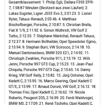
Gesamtklassement: 1. Philip Egli, Dallara F393 EPR-
7, 1:58.87 Minuten (Bestzeit aus zwei Läufen). 2.
Lukas Eugster, Ligier JS53 Evo 2, 2:01.23. 3. Lionel
Ryter, Tatuus-Renault, 2:03.46. 4. Matthias
Bischofberger, Porsche, 2:10.87. 5. Christian Bralla,
Fiat X 1/9, 2:11.92. 6. Simon Wüthrich, VW Golf 2
Turbo, 2:12.35. 7. Stéphane Maréchal, Renault-Tatuus,
2:12.37. 8. Hermann Bollhalder, Opel Speedster Egmo,
2:13.94. 9. Stephan Burri, VW Scirocco, 2:14.18. 10.
Manuel Santonastaso, BMW 320 E21, 2:14.92. 11.
Christoph Zwahlen, Porsche 911, 2:15.19. 12. Willi
Jenni, Porsche 997 GT3 Cup, 2:15.23. 13. Jean-Paul
Chiquita, Porsche 997 GT3 Cup, 2:15.65. 14. Danny
Krieg, VW Golf Rally, 2:15.82. 15. Jürg Ochsner, Opel
Kadett C, 2:15.95. 16. Marco Geering, Opel Kadett C
GT/E, 2:15.99. 17. Arnaud Donzé, VW Golf, 2:16.12. 18.
Thomas Frei, Opel Kadett C, 2:16.62. 19. Nicola
Roberto, Peugeot 205, 2:16.99. 20. Ferdi Waldvogel,
BMW M3, 2:17.09. 21. René Tschirky, Opel Kadett C,