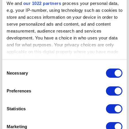
We and
our 1022 partners
process your personal data,
e.g. your IP-number, using technology such as cookies to
store and access information on your device in order to
serve personalized ads and content, ad and content
measurement, audience research and services
development. You have a choice in who uses your data
and for what purposes. Your privacy choices are only
applicable on this digital property where you have made
your choices. You can change or withdraw your consent
any time from the Cookie Declaration or by clicking on
Consent
Wei
the Privacy trigger icon.
Necessary
Selection
1.6 
If you allow, we would also like to:
Weitere Sieger: Stephan Burri schlug in seiner Klasse die meisten Gegner.
Preferences
Collect information about your geographical location
Und was ist eigentlich mit den Slalommeistern? Martin
which can be accurate to within several meters
Bürki wandte sich Ende 2023 von der SM ab, der Sieg im
Identify your device by actively scanning it for
Statistics
Jahr eins nach dem Abgang des neunfachen Schweizer
specific characteristics (fingerprinting)
Meister in der E1 bis 1.6 Liter – der Bürki-Klasse – gelang
Find out more about how your personal data is processed
Jean-François Chariatte. Und in der E1 bis drei Liter
Marketing