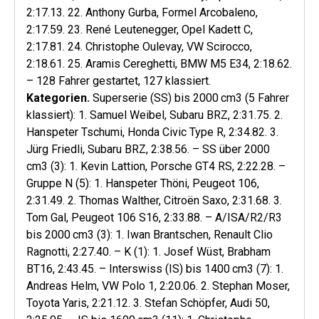
2:17.13. 22. Anthony Gurba, Formel Arcobaleno,
2:17.59. 23. René Leutenegger, Opel Kadett C,
2:17.81. 24. Christophe Oulevay, VW Scirocco,
2:18.61. 25. Aramis Cereghetti, BMW M5 E34, 2:18.62.
– 128 Fahrer gestartet, 127 klassiert.
Kategorien.
Superserie (SS) bis 2000 cm3 (5 Fahrer
klassiert): 1. Samuel Weibel, Subaru BRZ, 2:31.75. 2.
Hans­peter Tschumi, Honda Civic Type R, 2:34.82. 3.
Jürg Friedli, Subaru BRZ, 2:38.56. – SS über 2000
cm3 (3): 1. Kevin Lattion, Porsche GT4 RS, 2:22.28. –
Gruppe N (5): 1. Hanspeter Thöni, Peugeot 106,
2:31.49. 2. Thomas Walther, Citroën Saxo, 2:31.68. 3.
Tom Gal, Peugeot 106 S16, 2:33.88. – A/ISA/R2/R3
bis 2000 cm3 (3): 1. Iwan Brantschen, Renault Clio
Ragnotti, 2:27.40. – K (1): 1. Josef Wüst, Brabham
BT16, 2:43.45. – Interswiss (IS) bis 1400 cm3 (7): 1.
Andreas Helm, VW Polo 1, 2:20.06. 2. Stephan Moser,
Toyota Yaris, 2:21.12. 3. Stefan Schöpfer, Audi 50,