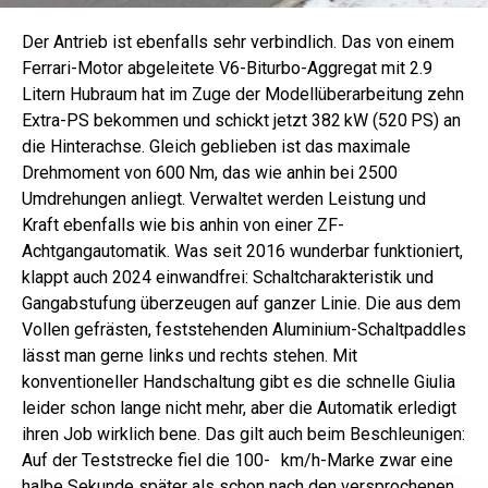
Der Antrieb ist ebenfalls sehr verbindlich. Das von einem
Ferrari-Motor abgeleitete V6-Biturbo-Aggregat mit 2.9
Litern Hubraum hat im Zuge der Modellüberarbeitung zehn
Extra-PS bekommen und schickt jetzt 382 kW (520 PS) an
die Hinterachse. Gleich geblieben ist das maximale
Drehmoment von 600 Nm, das wie anhin bei 2500
Umdrehungen anliegt. Verwaltet werden Leistung und
Kraft ebenfalls wie bis anhin von einer ZF-
Achtgangautomatik. Was seit 2016 wunderbar funktioniert,
klappt auch 2024 einwandfrei: Schaltcharakteristik und
Gangabstufung überzeugen auf ganzer Linie. Die aus dem
Vollen gefrästen, feststehenden Aluminium-Schaltpaddles
lässt man gerne links und rechts stehen. Mit
konventioneller Handschaltung gibt es die schnelle Giulia
leider schon lange nicht mehr, aber die Automatik erledigt
ihren Job wirklich bene. Das gilt auch beim Beschleunigen:
Auf der Teststrecke fiel die 100-­ km/h-Marke zwar eine
halbe Sekunde später als schon nach den versprochenen