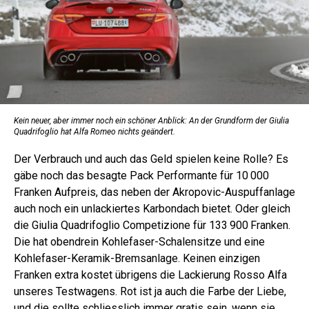
Kein neuer, aber immer noch ein schöner Anblick: An der Grundform der Giulia
Quadrifoglio hat Alfa Romeo nichts geändert.
Der Verbrauch und auch das Geld spielen keine Rolle? Es
gäbe noch das besagte Pack Performante für 10 000
Franken Aufpreis, das neben der Akropovic-Auspuffanlage
auch noch ein unlackier­tes Karbondach bietet. Oder gleich
die Giulia Quadrifoglio Competizione für 133 900 Franken.
Die hat obendrein Kohlefaser-Schalensitze und eine
Kohlefaser-Keramik-Bremsanlage. Keinen einzigen
Franken extra kostet übrigens die Lackierung Rosso Alfa
unseres Testwagens. Rot ist ja auch die Farbe der Liebe,
und die sollte schliesslich immer gratis sein, wenn sie