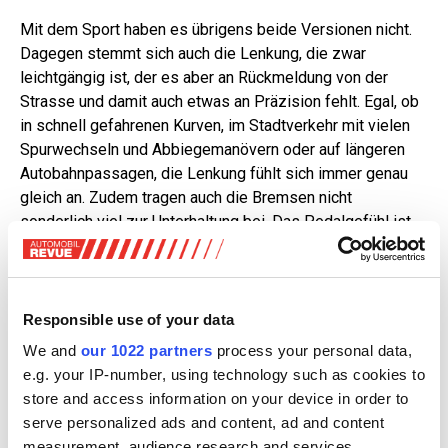
Mit dem Sport haben es übrigens beide Versionen nicht.
Dagegen stemmt sich auch die Lenkung, die zwar
leichtgängig ist, der es aber an Rückmeldung von der
Strasse und damit auch etwas an Präzision fehlt. Egal, ob
in schnell gefahrenen Kurven, im Stadtverkehr mit vielen
Spurwechseln und Abbiegemanövern oder auf längeren
Autobahnpassagen, die Lenkung fühlt sich immer genau
gleich an. Zudem tragen auch die Bremsen nicht
sonderlich viel zur Unterhaltung bei. Das Pedalgefühl ist
schwammig und das Dosieren der Bremswirkung nicht
ganz leicht. Von der einst bei Citroën gefürchteten,
giftigen Pedalreaktion ist nichts geblieben, im Gegenteil,
der C4 X erfordert ein recht energisches Drauftreten, bis
Responsible use of your data
er reagiert. Der Stromer fühlt sich hier etwas besser an.
We and
our 1022 partners
process your personal data,
Etwas.
e.g. your IP-number, using technology such as cookies to
store and access information on your device in order to
serve personalized ads and content, ad and content
measurement, audience research and services