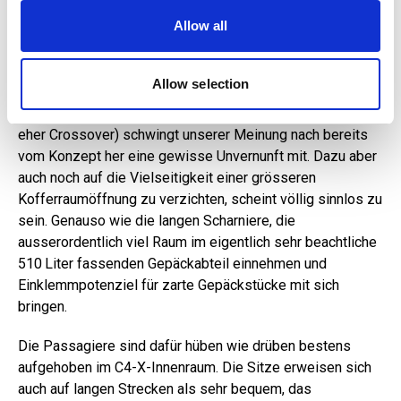
Zentimeter länger ist als sein kompakter
our social media, advertising and analytics partners who
Allow all
Fliessheckbruder C4 mit grosser Heckklappe, hat einen
may combine it with other information that you’ve
recht spärlich bemessenen Kofferraumdeckel wie eine
provided to them or that they’ve collected from your use
Limousine und ist damit in der Klasse eine grosse
of their services.
Allow selection
Ausnahme. Welchen Sinn dies macht, bleibt indes unklar.
Bei einem SUV-Coupé (oder nennen wir es vielleicht doch
eher Crossover) schwingt unserer Meinung nach bereits
vom Konzept her eine gewisse Unvernunft mit. Dazu aber
auch noch auf die Vielseitigkeit einer grösseren
Kofferraumöffnung zu verzichten, scheint völlig sinnlos zu
sein. Genauso wie die langen Scharniere, die
ausserordentlich viel Raum im eigentlich sehr beachtliche
510 Liter fassenden Gepäckabteil einnehmen und
Einklemmpotenziel für zarte Gepäckstücke mit sich
bringen.
Die Passagiere sind dafür hüben wie drüben bestens
aufgehoben im C4-X-Innenraum. Die Sitze erweisen sich
auch auf langen Strecken als sehr bequem, das