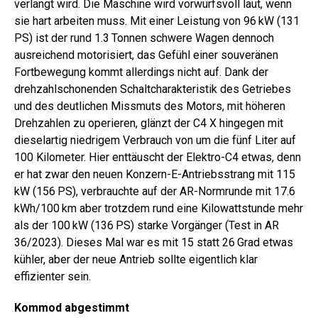
verlangt wird. Die Maschine wird vorwurfsvoll laut, wenn
sie hart arbeiten muss. Mit einer Leistung von 96 kW (131
PS) ist der rund 1.3 Tonnen schwere Wagen dennoch
ausreichend motorisiert, das Gefühl einer souveränen
Fortbewegung kommt allerdings nicht auf. Dank der
drehzahlschonenden Schaltcharakteristik des Getriebes
und des deutlichen Missmuts des Motors, mit höheren
Drehzahlen zu operieren, glänzt der C4 X hingegen mit
diesel­artig niedrigem Verbrauch von um die fünf Liter auf
100 Kilometer. Hier enttäuscht der Elektro-C4 etwas, denn
er hat zwar den neuen Konzern-E-Antriebsstrang mit 115
kW (156 PS), verbrauchte auf der AR-Normrunde mit 17.6
kWh/100 km aber trotzdem rund ­eine Kilowattstunde mehr
als der 100 kW (136 PS) starke Vorgänger (Test in AR
36/2023). Dieses Mal war es mit 15 statt 26 Grad etwas
kühler, aber der neue Antrieb sollte eigentlich klar
effizienter sein.
Kommod abgestimmt