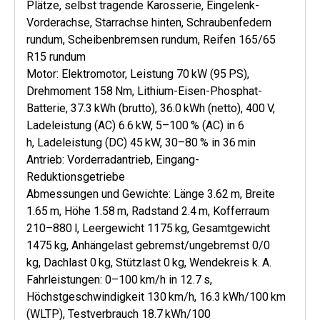
Plätze, selbst tragende Karosserie, Eingelenk-
Vorderachse, Starrachse hinten, Schraubenfedern
rundum, Scheibenbremsen rundum, Reifen 165/65
R15 rundum
Motor: Elektromotor, Leistung 70 kW (95 PS),
Drehmoment 158 Nm, Lithium-Eisen-Phosphat-
Batterie, 37.3 kWh (brutto), 36.0 kWh (netto), 400 V,
Ladeleistung (AC) 6.6 kW, 5–100 % (AC) in 6
h, Ladeleistung (DC) 45 kW, 30–80 % in 36 min
Antrieb: Vorderradantrieb, Eingang-
Reduktionsgetriebe
Abmessungen und Gewichte: Länge 3.62 m, Breite
1.65 m, Höhe 1.58 m, Radstand 2.4 m, Kofferraum
210–880 l, Leergewicht 1175 kg, Gesamtgewicht
1475 kg, Anhängelast gebremst/ungebremst 0/0
kg, Dachlast 0 kg, Stützlast 0 kg, Wendekreis k. A.
Fahrleistungen: 0–100 km/h in 12.7 s,
Höchstgeschwindigkeit 130 km/h, 16.3 kWh/100 km
(WLTP), Testverbrauch 18.7 kWh/100