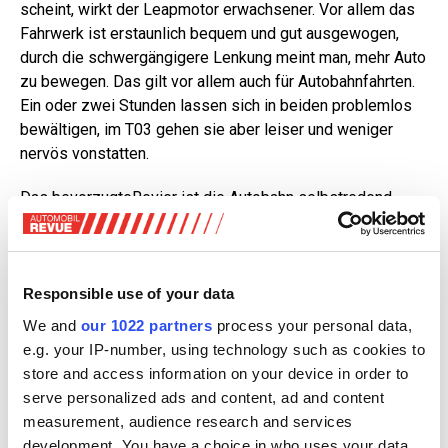
scheint, wirkt der Leapmotor erwachsener. Vor allem das
Fahrwerk ist erstaunlich bequem und gut ausgewogen,
durch die schwergängigere Lenkung meint man, mehr Auto
zu bewegen. Das gilt vor allem auch für Autobahnfahrten.
Ein oder zwei Stunden lassen sich in beiden problemlos
bewältigen, im T03 gehen sie aber leiser und weniger
nervös vonstatten.
Das bevorzugteRevier ist die Autobahn selbstredend
weder für den einen noch für den anderen. Wenn es denn
sein muss, hat der Leapmotor samt grösserer Batterie,
mehr Höchstgeschwindigkeit und serienmässig über 40
kW Ladeleistung – im Dacia kostet DC-Laden mit 30 kW je
Responsible use of your data
nach Ausstattung Aufpreis – die Nase vorn. Nutzt man sie,
We and
our 1022 partners
process your personal data,
wofür sie vorgesehen sind, also für Stadtfahrten und
e.g. your IP-number, using technology such as cookies to
Kurzstrecken, dann schaffen beide über 200 Kilometer
store and access information on your device in order to
Reichweite mit einer Ladung – absolut alltagstauglich.
serve personalized ads and content, ad and content
measurement, audience research and services
Assistenzssysteme: Im Leapmotor mehr Fluch
development. You have a choice in who uses your data