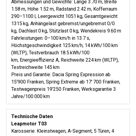
Abmessungen und Gewichte: Länge 3.70 m, Breite
1.58 m, Höhe 1.52 m, Radstand 2.42 m, Kofferraum
290–1100 l, Leergewicht 1051 kg, Gesamtgewicht
1315 kg, Anhängelast gebremst/ungebremst 0/0
kg, Dachlast 0 kg, Stützlast 0 kg, Wendekreis 9.60 m
Fahrleistungen: 0–100 km/h in 13.7 s,
Höchstgeschwindigkeit 125 km/h, 14 kWh/100 km
(WLTP), Testverbrauch 18.5 kWh/100
km, Energieeffizienz A, Reichweite 224 km (WLTP),
Testreichweite 145 km
Preis und Garantie: Dacia Spring Expression ab
15'900 Franken, Spring Extreme ab 17' 700 Franken,
Testwagenpreis 19'250 Franken, Werksgarantie 3
Jahre/100 000 km
Technische Daten
Leapmotor T03
Karosserie: Kleinstwagen, A-Segment, 5 Türen, 4