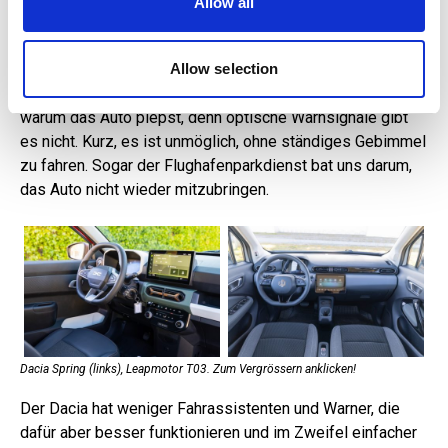
Allow all
may combine it with other information that you’ve
Spurhalteassistent mit Lenkeingriff und akustischer
provided to them or that they’ve collected from your use
Warnung ebenso, und ist dieser deaktiviert, übernimmt
of their services.
Allow selection
dessen Aufgabe der Notspurhalteassistent – der nur im
Stand deaktiviert werden kann. Nicht immer weiss man,
warum das Auto piepst, denn optische Warnsignale gibt
es nicht. Kurz, es ist unmöglich, ohne ständiges Gebimmel
zu fahren. Sogar der Flughafenparkdienst bat uns darum,
das Auto nicht wieder mitzubringen.
Dacia Spring (links), Leapmotor T03. Zum Vergrössern anklicken!
Der Dacia hat weniger Fahrassistenten und Warner, die
dafür aber besser funktionieren und im Zweifel einfacher