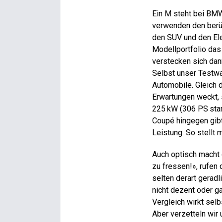
Ein M steht bei BMW
verwenden den berü
den SUV und den Ele
Modellportfolio das 
verstecken sich dan
Selbst unser Testw
Automobile. Gleich
Erwartungen weckt, 
225 kW (306 PS stark
Coupé hingegen gibt
Leistung. So stellt 
Auch optisch macht 
zu fressen!», rufen 
selten derart geradl
nicht dezent oder ga
Vergleich wirkt sel
Aber verzetteln wir