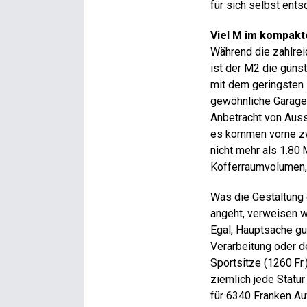
für sich selbst ents
Viel M im kompak
Während die zahlreic
ist der M2 die güns
mit dem geringsten 
gewöhnliche Garagenb
Anbetracht von Aus
es kommen vorne zw
nicht mehr als 1.80
Kofferraumvolumen,
Was die Gestaltung
angeht, verweisen w
Egal, Hauptsache gut
Verarbeitung oder d
Sportsitze (1260 Fr.
ziemlich jede Statu
für 6340 Franken Au