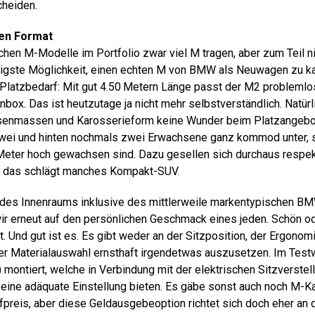
cheiden.
ten Format
hen M-Modelle im Portfolio zwar viel M tragen, aber zum Teil ni
tigste Möglichkeit, einen echten M von BMW als Neuwagen zu ka
Platzbedarf: Mit gut 4.50 Metern Länge passt der M2 problemlos
ox. Das ist heutzutage ja nicht mehr selbstverständlich. Natürli
senmassen und Karosserieform keine Wunder beim Platzangebot
ei und hinten nochmals zwei Erwachsene ganz kommod unter, s
 Meter hoch gewachsen sind. Dazu gesellen sich durchaus respek
 das schlägt manches Kompakt-SUV.
 des Innenraums inklusive des mittlerweile markentypischen B
ir erneut auf den persönlichen Geschmack eines jeden. Schön od
. Und gut ist es. Es gibt weder an der Sitzposition, der Ergonom
er Materialauswahl ernsthaft irgendetwas auszusetzen. Im Tes
) montiert, welche in Verbindung mit der elektrischen Sitzverstell
r eine adäquate Einstellung bieten. Es gäbe sonst auch noch M-
fpreis, aber diese Geldausgebeoption richtet sich doch eher an