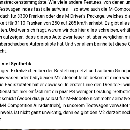
nnstreckenstammgäste. Wie viele andere Features, von denen un
Testwagen indes fast alle aufwies – so etwa auch die M-Comp
dach für 3300 Franken oder das M Driver’s Package, welches di
it für 3110 Franken von 250 auf 285 km/h anhebt. Es gibt alles 
n. Und wer sich fragt, warum wir das hier alles schreiben, erhäl
n aufzeigen, dass dieses Auto zwar teuer ist, aber verglichen 
überschaubare Aufpreisliste hat. Und vor allem beinhaltet diese 
cht.
 viel Synthetik
ziges Extrahäkchen bei der Bestellung setzt und so beim Grundp
uniweissen oder babyblauen M2 stehenbleibt, bekommt einen wa
 Basiszutaten hat er sowieso. In erster Linie den Dreiliter-Twin
nst tut, hier einfach mit ein paar PS weniger Leistung. Selbstr
eschickt (wobei das ja selbst für M-Modelle nicht mehr selbstver
r M4 Competition Allradantrieb), in unserem Testwagen verwaltet
inweis ist nicht ganz unwichtig, denn es gibt den M2 derzeit no
h.