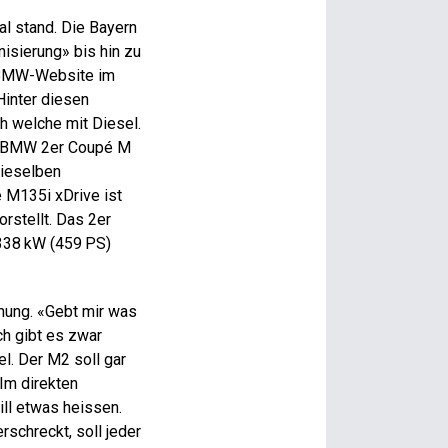
al stand. Die Bayern
sierung» bis hin zu
r BMW-Website im
Hinter diesen
h welche mit Diesel.
ns BMW 2er Coupé M
dieselben
 M135i xDrive ist
orstellt. Das 2er
 338 kW (459 PS)
mung. «Gebt mir was
ch gibt es zwar
el. Der M2 soll gar
 Im direkten
ll etwas heissen.
schreckt, soll jeder