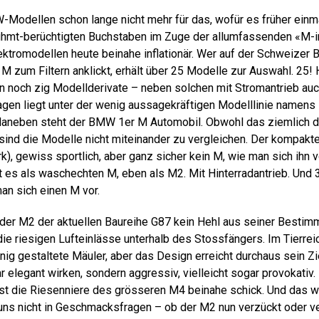
-Modellen schon lange nicht mehr für das, wofür es früher einm
hmt-berüchtigten Buchstaben im Zuge der allumfassenden «M-ini
ktromodellen heute beinahe inflationär. Wer auf der Schweize
M zum Filtern anklickt, erhält über 25 Modelle zur Auswahl. 25! 
n noch zig Modellderivate – neben solchen mit Stromantrieb auc
agen liegt unter der wenig aussagekräftigen Modelllinie name
 daneben steht der BMW 1er M Automobil. Obwohl das ziemlich 
sind die Modelle nicht miteinander zu vergleichen. Der kompakte
), gewiss sportlich, aber ganz sicher kein M, wie man sich ihn v
 es als waschechten M, eben als M2. Mit Hinterradantrieb. Und
man sich einen M vor.
der M2 der aktuellen Baureihe G87 kein Hehl aus seiner Bestim
die riesigen Lufteinlässe unterhalb des Stossfängers. Im Tierrei
inig gestaltete Mäuler, aber das Design erreicht durchaus sein Zi
r elegant wirken, sondern aggressiv, vielleicht sogar provokativ.
bst die Riesenniere des grösseren M4 beinahe schick. Und das wi
 uns nicht in Geschmacksfragen – ob der M2 nun verzückt oder ver