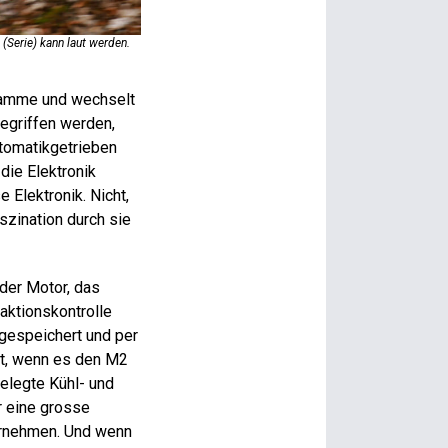
(Serie) kann laut werden.
LED-Licht vorne wie hinten ab Werk, der Testwagen hatte ad
Das gilt aber auch für den Heckdeckel, der aufgrund zu sch
gramme und wechselt
gegriffen werden,
tomatikgetrieben
die Elektronik
 Elektronik. Nicht,
szination durch sie
der Motor, das
aktionskontrolle
 gespeichert und per
nt, wenn es den M2
gelegte Kühl- und
r eine grosse
vornehmen. Und wenn