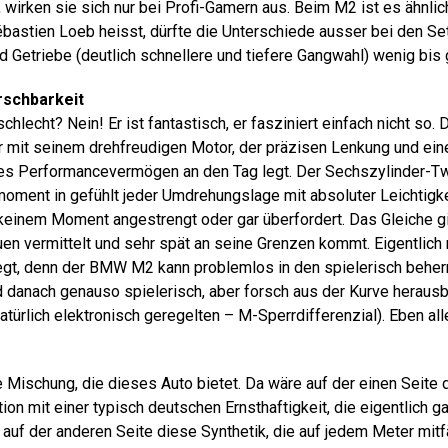
, wirken sie sich nur bei Profi-Gamern aus. Beim M2 ist es ähnlic
ébastien Loeb heisst, dürfte die Unterschiede ausser bei den Se
und Getriebe (deutlich schnellere und tiefere Gangwahl) wenig bis
rschbarkeit
chlecht? Nein! Er ist fantastisch, er fasziniert einfach nicht so.
er mit seinem drehfreudigen Motor, der präzisen Lenkung und e
es Performancevermögen an den Tag legt. Der Sechszylinder-Twi
ment in gefühlt jeder Umdrehungslage mit absoluter Leichtigke
 keinem Moment angestrengt oder gar überfordert. Das Gleiche gi
auen vermittelt und sehr spät an seine Grenzen kommt. Eigentlich
legt, denn der BMW M2 kann problemlos in den spielerisch beher
 danach genauso spielerisch, aber forsch aus der Kurve heraus
atürlich elektronisch geregelten – M-Sperrdifferenzial). Eben al
e Mischung, die dieses Auto bietet. Da wäre auf der einen Seite
ion mit einer typisch deutschen Ernsthaftigkeit, die eigentlich g
 auf der anderen Seite diese Synthetik, die auf jedem Meter mit