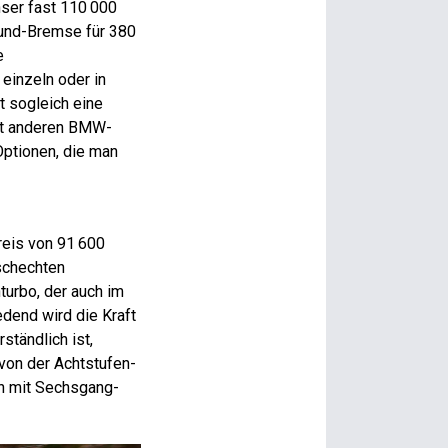
ser fast 110 000
ound-Bremse für 380
e
einzeln oder in
t sogleich eine
mit anderen BMW-
Optionen, die man
reis von 91 600
schechten
turbo, der auch im
edend wird die Kraft
ständlich ist,
 von der Achtstufen-
ch mit Sechsgang-