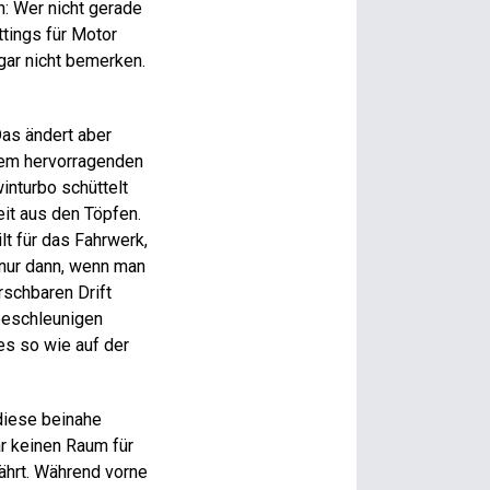
h: Wer nicht gerade
ttings für Motor
 gar nicht bemerken.
 Das ändert aber
inem hervorragenden
nturbo schüttelt
it aus den Töpfen.
lt für das Fahrwerk,
 nur dann, wenn man
rschbaren Drift
beschleunigen
les so wie auf der
 diese beinahe
ar keinen Raum für
fährt. Während vorne