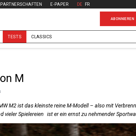
PARTNERSCHAFTEN
E-PAPER
DE
FR
ABONNIEREN
TESTS
CLASSICS
ion M
4
W M2 ist das kleinste reine M-Modell – also mit Verbrenne
nd vieler Spielereien ist er ein ernst zu ­nehmender Sportw