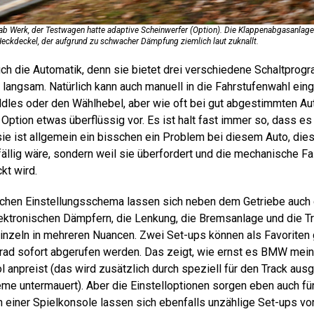
 ab Werk, der Testwagen hatte adaptive Scheinwerfer (Option). Die Klappenabgasanlage 
 Heckdeckel, der aufgrund zu schwacher Dämpfung ziemlich laut zuknallt.
ch die Automatik, denn sie bietet drei verschiedene Schaltpro
 langsam. Natürlich kann auch manuell in die Fahrstufenwahl ein
dles oder den Wählhebel, aber wie oft bei gut abgestimmten Au
ption etwas überflüssig vor. Es ist halt fast immer so, dass es 
e ist allgemein ein bisschen ein Problem bei diesem Auto, diese
fällig wäre, sondern weil sie überfordert und die mechanische Fa
kt wird.
chen Einstellungsschema lassen sich neben dem Getriebe auch 
ektronischen Dämpfern, die Lenkung, die Bremsanlage und die Tr
 einzeln in mehreren Nuancen. Zwei Set-ups können als Favoriten
rad sofort abgerufen werden. Das zeigt, wie ernst es BMW mei
 anpreist (das wird zusätzlich durch speziell für den Track aus
e untermauert). Aber die Einstelloptionen sorgen eben auch fü
An ­einer Spielkonsole lassen sich ebenfalls unzählige Set-ups 