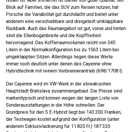
finden ist. Aber immerhin ist dieser von guter Qualität. Mit
Blick auf Familien, die das SUV zum Reisen nutzen, hat
Porsche die Variabilität gut durchdacht und bietet unter
anderem eine verschiebbare und dreigeteilt umklappbare
Rückbank. Auch das Raumangebot ist gut, vorne und hinten
sind die Ellenbogenbreite und die Kopffreiheit
hervorragend. Das Kofferraumvolumen reicht von 545
Litern in der Normalkonfiguration bis zu 1563 Litern bei
umgeklappten Sitzen. Allerdings liegen diese Werte
immer noch deutlich unter denen des Cayenne ohne
Hybridtechnik mit reinem Verbrennerantrieb (698/1708 l).
Der Cayenne wird im VW-Werk in der slowakischen
Hauptstadt Bratislava zusammengebaut. Die Preise sind
markentypisch und können wegen der langen Liste von
Sonderausstattungen in die Höhe schnellen. Der
Grundpreis für den S E-Hybrid liegt bei 143 200 Franken,
der Testwagen kostet aufgrund der Konfiguration (unter
anderem Exklusivlackierung für 11 820 Fr.) 187 320