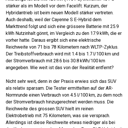
stärker als im Modell vor dem Facelift. Kurzum, der
Hybridantrieb ist beim neuen Modell stärker vertreten.
Auch deshalb, weil der Cayenne S E-Hybrid dem
Markttrend folgt und sich eine grössere Batterie mit 25.9
kWh Nutzinhalt gönnt, im Vergleich zu den 17.9 kWh, die er
vorher hatte. Daraus ergibt sich eine elektrische
Reichweite von 71 bis 78 Kilometern nach WLTP-Zyklus.
Der Treibstoffverbrauch wird mit 1.4 bis 1.7 l/100 km und
der Stromverbrauch mit 28.6 bis 30.8 kWh/100 km
angegeben. Wie weit ist das von der Realität entfernt?
Nicht sehr weit, denn in der Praxis erwies sich das SUV
als relativ sparsam. Die Tester ermittelten auf der AR-
Normrunde einen Verbrauch von 4.5 l/100 km, zu dem noch
der Stromverbrauch hinzugerechnet werden muss. Die
Reichweite des grossen SUV hielt im reinen
Elektrobetrieb mit 75 Kilometern, was sie versprach.
Allerdings ist diese Reichweite etwas niedriger als bei