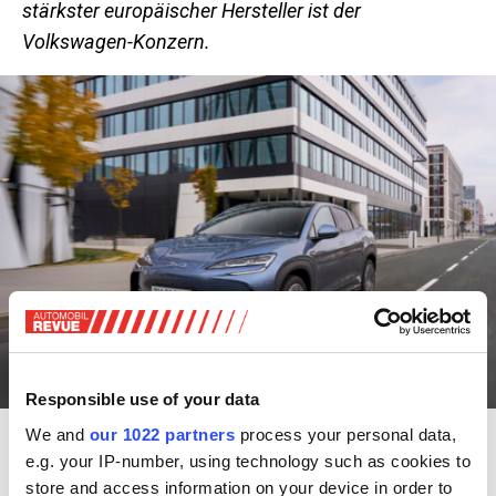
stärkster europäischer Hersteller ist der
Volkswagen-Konzern.
Responsible use of your data
We and
our 1022 partners
process your personal data,
BYD Sealion 7
e.g. your IP-number, using technology such as cookies to
Nach Berechnungen des Marktforschers SNE Research
store and access information on your device in order to