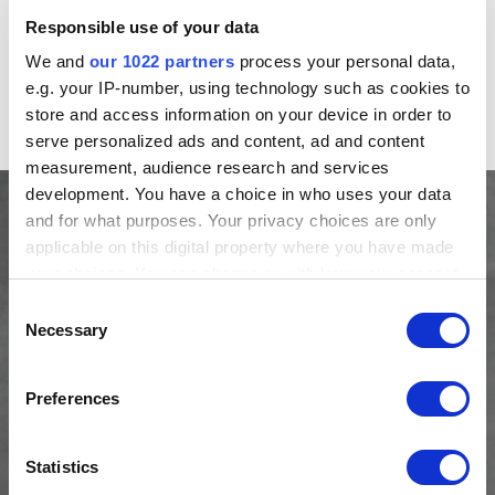
anspruchsvollsten Automobilmärkte Europas. Gleichzeitig
Responsible use of your data
ist sie ein Markt mit hoher Kundenorientierung, grosser
Dynamik und einer starken Bedeutung für die BMW
We and
our 1022 partners
process your personal data,
Group», sagt Sylvia Neubauer. Sie wolle die starke
e.g. your IP-number, using technology such as cookies to
Position der BMW Group im Schweizer Markt weiter
store and access information on your device in order to
ausbauen.
serve personalized ads and content, ad and content
measurement, audience research and services
development. You have a choice in who uses your data
and for what purposes. Your privacy choices are only
applicable on this digital property where you have made
your choices. You can change or withdraw your consent
any time from the Cookie Declaration or by clicking on
Consent
the Privacy trigger icon.
Necessary
Selection
If you allow, we would also like to:
Preferences
Collect information about your geographical location
which can be accurate to within several meters
Identify your device by actively scanning it for
Statistics
specific characteristics (fingerprinting)