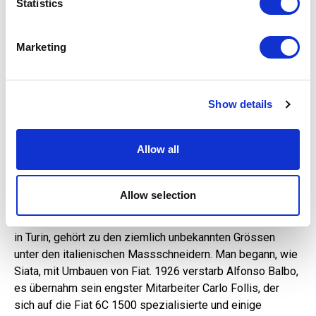
Identify your device by actively scanning it for
Statistics
Farina, Bertone, und jetzt wird es spannend: Balbo.
specific characteristics (fingerprinting)
Find out more about how your personal data is processed
Marketing
and set your preferences in the
details section
.
We use cookies to personalise content and ads, to
Show details
provide social media features and to analyse our traffic.
We also share information about your use of our site with
our social media, advertising and analytics partners who
Allow all
may combine it with other information that you’ve
provided to them or that they’ve collected from your use
of their services.
Allow selection
Die Carrozzeria Balbo, gegründet 1914 von Alfonso Balbo
in Turin, gehört zu den ziemlich unbekannten Grössen
unter den italienischen Massschneidern. Man begann, wie
Siata, mit Umbauen von Fiat. 1926 verstarb Alfonso Balbo,
es übernahm sein engster Mitarbeiter Carlo Follis, der
sich auf die Fiat 6C 1500 spezialisierte und einige