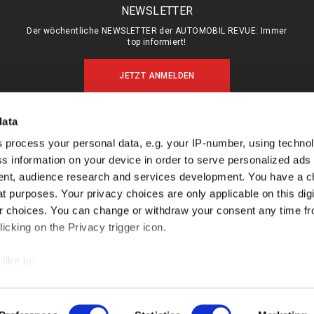
NEWSLETTER
Der wöchentliche NEWSLETTER der AUTOMOBIL REVUE: Immer
top informiert!
JETZT ANMELDEN
data
s
process your personal data, e.g. your IP-number, using techno
MEIN ABO (LOGIN)
ÜBER UNS
s information on your device in order to serve personalized ads
ABO & SHOP
MEDIADATEN
nt, audience research and services development. You have a c
E-PAPER
KONTAKT
t purposes. Your privacy choices are only applicable on this digi
 choices. You can change or withdraw your consent any time fr
KÜNDIGUNG
IMPRESSUM
icking on the Privacy trigger icon.
DATENSCHUTZ
FAQ
like to:
out your geographical location which can be accurate to within s
 actively scanning it for specific characteristics (fingerprinting)