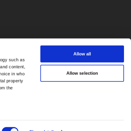
Allow all
logy such as
 and content,
Allow selection
hoice in who
tal property
om the
everal meters