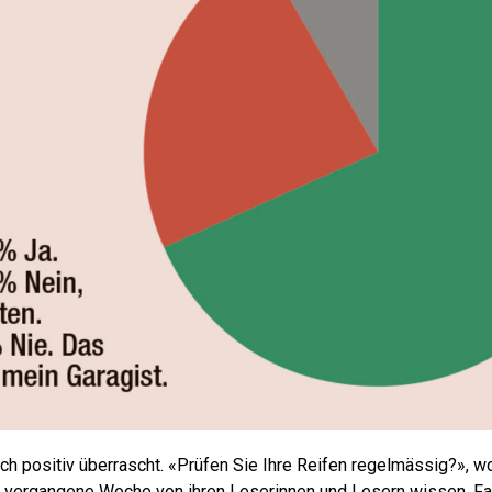
h positiv überrascht. «Prüfen Sie Ihre Reifen regelmässig?», wo
rgangene Woche von ihren Leserinnen und Lesern wissen. Fa