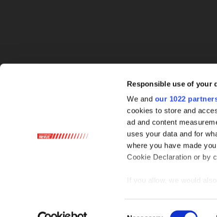
Responsible use of your 
We and
our 1022 partner
cookies to store and acces
ad and content measureme
uses your data and for wha
where you have made your
Cookie Declaration or by cl
If you allow, we would also 
Collect information ab
Identify your device by
Consent