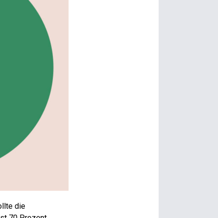
llte die
st 70 Prozent