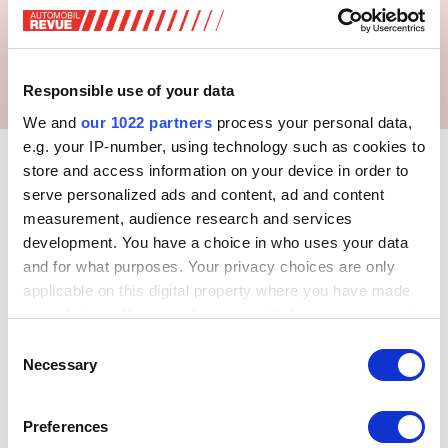
Responsible use of your data
We and
our 1022 partners
process your personal data,
e.g. your IP-number, using technology such as cookies to
In der AUTOMOBIL REVUE 12/2024 ging es um
store and access information on your device in order to
Verkehrsregeln, die in den letzten Monaten Änderungen
serve personalized ads and content, ad and content
erfahren haben oder bald erfahren werden. Deshalb wollte
measurement, audience research and services
die AR-Redaktion von ihren Lesern wissen, ob sie sich mit
development. You have a choice in who uses your data
den Verkehrsregeln gut auskennen. Die Antworten auf die
and for what purposes. Your privacy choices are only
Frage der Woche ergaben, dass sich in Sachen
applicable on this digital property where you have made
Verkehrsregeln eine deutliche Mehrheit der AR-Leser für
your choices. You can change or withdraw your consent
sattelfest hält: Fast 60 Prozent meinten, sie liessen sich
any time from the Cookie Declaration or by clicking on
Consent
durch den Schilderwald an den Strassen nicht beirren. Je
the Privacy trigger icon.
Necessary
Selection
rund ein Fünftel dagegen fühlt sich bisweilen überfordert
(20.6 %) oder findet sogar, regelmässige Besuche von
If you allow, we would also like to:
Kursen zwecks Kenntnissen von Verkehrsregeln wären
Preferences
Collect information about your geographical location