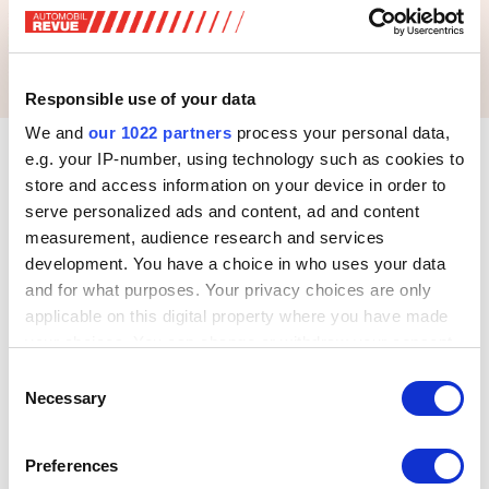
Responsible use of your data
We and
our 1022 partners
process your personal data,
So ausgeglichen war das Resultat einer Frage der Woche
e.g. your IP-number, using technology such as cookies to
in der AUTOMOBIL REVUE noch nie. 47.6 Prozent der AR-
store and access information on your device in order to
Leser, die an der Abstimmung mitmachten, meinen, dass
serve personalized ads and content, ad and content
Strafzölle der EU auf chinesische E-Autos sinnvoll seien,
measurement, audience research and services
46 Prozent der Leser hielten dagegen. Die übrigen noch
development. You have a choice in who uses your data
unentschlossenen rund sechs Prozent könnten dereinst
and for what purposes. Your privacy choices are only
gar das Zünglein an der Waage sein.
applicable on this digital property where you have made
your choices. You can change or withdraw your consent
Warum viele AR-Leser für solche Strafzölle sind, ist
any time from the Cookie Declaration or by clicking on
Consent
unklar, erstaunt aber etwas. Immerhin sind die Verlierer die
the Privacy trigger icon.
Necessary
Selection
Kunden, die für ein vielleicht erschwingliches,
chinesisches E-Auto draufzahlen. Und auch für die
If you allow, we would also like to:
europäische Industrie scheinen solche Entwicklungen
Preferences
Collect information about your geographical location
mittelfristig als nicht sehr vorteilhaft.