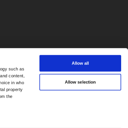
Allow all
logy such as
 and content,
Allow selection
hoice in who
tal property
om the
everal meters