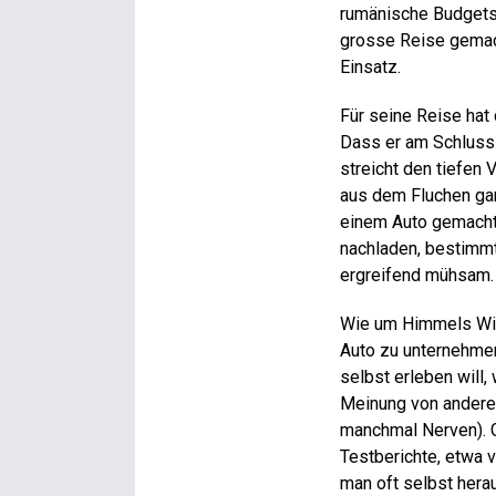
rumänische Budgetstr
grosse Reise gemach
Einsatz.
Für seine Reise hat
Dass er am Schluss s
streicht den tiefen 
aus dem Fluchen gar
einem Auto gemacht,
nachladen, bestimmte
ergreifend mühsam.
Wie um Himmels Wil
Auto zu unternehmen
selbst erleben will,
Meinung von anderen
manchmal Nerven). G
Testberichte, etwa 
man oft selbst hera