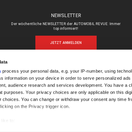
NEWSLETTER
Der wöchentliche NEWSLETTER der AUTOMOBIL REVUE: Immer
top informiert!
JETZT ANMELDEN
data
s
process your personal data, e.g. your IP-number, using techno
MEIN ABO (LOGIN)
ÜBER UNS
s information on your device in order to serve personalized ads
ABO & SHOP
MEDIADATEN
nt, audience research and services development. You have a c
E-PAPER
KONTAKT
t purposes. Your privacy choices are only applicable on this digi
 choices. You can change or withdraw your consent any time fr
KÜNDIGUNG
IMPRESSUM
icking on the Privacy trigger icon.
DATENSCHUTZ
FAQ
like to:
out your geographical location which can be accurate to within s