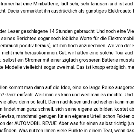
omer hat eine Minibatterie, lädt sehr, sehr langsam und ist auch
t. Dacia vermarktet ihn ausdrücklich als günstiges Elektroauto 
 der Leser geschlagene 14 Stunden gebraucht. Und noch eine Vie
eines Berichtes sogar noch löbliche Worte für die Elektromobilit
Verbrauch positiv heraus), ist ihm hoch anzurechnen. Wir von der
 nicht mehr herauskommen. Gut, wir hätten eine solche Tour auch
 selbst ein Stromer mit einer zigfach grösseren Batterie müss
 Modelle vielleicht sogar zweimal. Das ist knapp erträglich, me
len kommt man dann auf die Idee, eine so lange Reise ausgere
? Ganz einfach: Weil man es kann und weil man es möchte. Und 
 wie alles denn so läuft. Denn nachlesen und nachsehen kann man 
 findet man ganz schnell, sich seine eigene zu bilden, kostet ab
ewiss, manchmal genügen für ein eigenes Urteil schon Fakten 
von der AUTOMOBIL REVUE. Aber was für einen selbst richtig (und
usfinden. Was nützen Ihnen viele Punkte in einem Test, wenn da