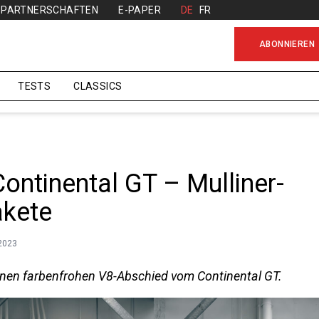
PARTNERSCHAFTEN
E-PAPER
DE
FR
ABONNIEREN
TESTS
CLASSICS
Continental GT – Mulliner-
akete
.2023
 einen farbenfrohen V8-Abschied vom Continental GT.