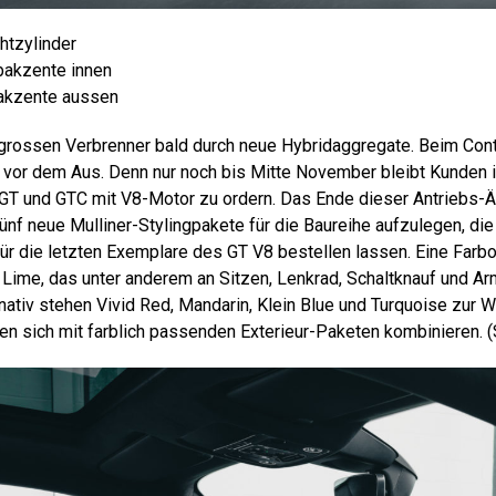
chtzylinder
rbakzente innen
akzente aussen
 grossen Verbrenner bald durch neue Hybridaggregate. Beim Cont
 vor dem Aus. Denn nur noch bis Mitte November bleibt Kunden i
 GT und GTC mit V8-Motor zu ordern. Das Ende dieser Antriebs-
ünf neue Mulliner-Stylingpakete für die Baureihe aufzulegen, die
ür die letzten Exemplare des GT V8 bestellen lassen. Eine Farbo
Lime, das unter anderem an Sitzen, Lenkrad, Schaltknauf und Ar
nativ stehen Vivid Red, Mandarin, Klein Blue und Turquoise zur W
sen sich mit farblich passenden Exterieur-Paketen kombinieren.