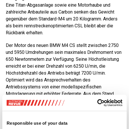
Eine Titan-Abgasanlage sowie eine Motorhaube und
zahlreiche Anbauteile aus Carbon senken das Gewicht
gegenüber dem Standard-M4 um 20 Kilogramm. Anders
als beim rennstreckenoptimierten CSL bleibt aber die
Rückbank erhalten.
Der Motor des neuen BMW M4 CS stellt zwischen 2750
und 5950 Umdrehungen sein maximales Drehmoment von
650 Newtonmetern zur Verfügung. Seine Höchstleistung
erreicht er bei einer Drehzahl von 6250 U/min, die
Höchstdrehzahl des Antriebs beträgt 7200 U/min.
Optimiert wird das Ansprechverhalten des
Antriebssystems von einer modellspezifischen
Motorlagerung mit erhöhter Federrate. Aus dem Stand
spurtet der neue BMW M4 CS in nur 3.4 Sekunden auf
Tempo 100, die Beschleunigung von null auf 200 km/h
gelingt in 11.1 Sekunden. Der Zwischenspurt von 80 auf
120 km/h wird im 4. Gang in 2.6 Sekunden und im 5. Gang
Responsible use of your data
in 3.3 Sekunden absolviert. Die Höchstgeschwindigkeit