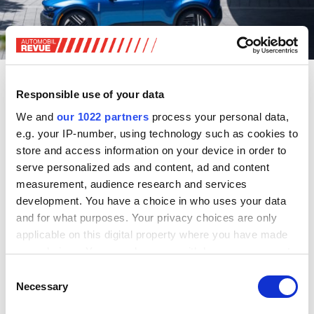
Fisker bezeichnet den Pear als Crossover, der Eigenschaften von SUV und
Kompaktmodell kombiniert - Fisker
Responsible use of your data
Fisker hat sich einige Gimmicks für den Pear ausgedacht.
We and
our 1022 partners
process your personal data,
Unter anderem soll der Stromer über eine «durchsichtige»
e.g. your IP-number, using technology such as cookies to
A-Säule verfügen. Dabei zeigen auf der Innenseite der
store and access information on your device in order to
Säulen integrierte Displays dem Fahrer den von den A-
serve personalized ads and content, ad and content
Säulen eigentlich verdeckten Sichtbereich. Als weitere
measurement, audience research and services
Besonderheit bietet der Pear eine Heckklappe, die sich in
development. You have a choice in who uses your data
zwei Stufen absenken lässt. Im ersten Schritt kann die
and for what purposes. Your privacy choices are only
Heckscheibe im unteren Bereich der Hecktür
applicable on this digital property where you have made
verschwinden. Im zweiten Schritt sinkt dieser in
your choices. You can change or withdraw your consent
Wagenrabe lackierte Teil samt der Heckscheiben in den
any time from the Cookie Declaration or by clicking on
Consent
Unterbau des Fahrzeugs. Der Stauraum unter der
the Privacy trigger icon.
Necessary
Selection
Fronthaube lässt sich wie eine Schublade herausziehen.