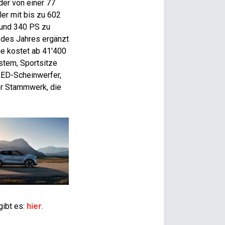
der von einer 77
er mit bis zu 602
n und 340 PS zu
 des Jahres ergänzt
e kostet ab 41'400
ystem, Sportsitze
LED-Scheinwerfer,
er Stammwerk, die
ibt es:
hier
.