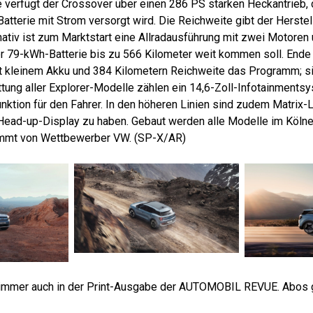
e verfügt der Crossover über einen 286 PS starken Heckantrieb, 
terie mit Strom versorgt wird. Die Reichweite gibt der Herstell
rnativ ist zum Marktstart eine Allradausführung mit zwei Motore
er 79-kWh-Batterie bis zu 566 Kilometer weit kommen soll. Ende
t kleinem Akku und 384 Kilometern Reichweite das Programm; si
ttung aller Explorer-Modelle zählen ein 14,6-Zoll-Infotainments
ktion für den Fahrer. In den höheren Linien sind zudem Matrix-
ead-up-Display zu haben. Gebaut werden alle Modelle im Köln
ammt von Wettbewerber VW. (SP-X/AR)
immer auch in der Print-Ausgabe der AUTOMOBIL REVUE. Abos g