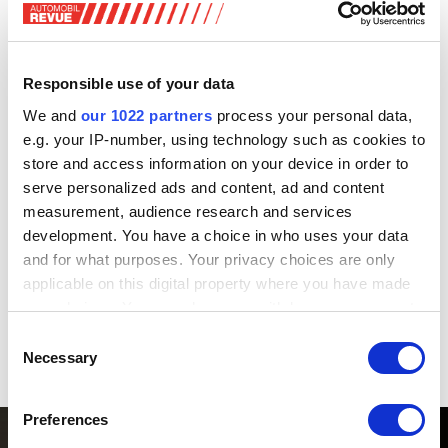
es nur den kleinen Einlitermotor mit 84 kW (115 PS), dabei
hat man allerdings die Wahl zwischen Sechsgang-
Handschalter oder Doppelkupplungsgetriebe mit sieben
Responsible use of your data
Gängen. Im Laufe des kommenden Jahres soll überdies
noch eine Variante mit Vollhybrid folgen. Für diese
We and
our 1022 partners
process your personal data,
Motorisierung nannte Kia aber noch keine Leistungsdaten.
e.g. your IP-number, using technology such as cookies to
store and access information on your device in order to
Zu den wichtigsten Designmerkmalen gehören die an den
serve personalized ads and content, ad and content
EV9 erinnernde Star-Map-Lichtsignatur, in die C-Säule
measurement, audience research and services
integrierte versenkte Türgriffe hinten sowie die
development. You have a choice in who uses your data
Aussenfarbe Sparkling Yellow. Darüber gibt es mit der GT-
and for what purposes. Your privacy choices are only
Line des K4 noch eine sportlich angehauchte Linie, deren
applicable on this digital property where you have made
Ausstattung Dreispeichenlenkrad, Schaltwippen, 17- oder
your choices. You can change or withdraw your consent
18-Zoll-Leichtmetallfelgen, schwarze Hochglanz-
any time from the Cookie Declaration or by clicking on
Consent
Spiegelkappen, Seitenschweller und Radlaufleisten
the Privacy trigger icon.
Necessary
Selection
umfasst.
If you allow, we would also like to:
Preferences
Collect information about your geographical location