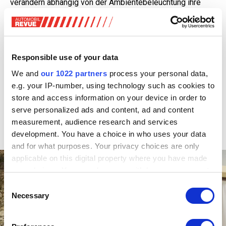
verändern abhängig von der Ambientebeleuchtung ihre
Anmutung. Hinzu kommen ein grosses Panorama-
Glasdach sowie ein Mark-Levinson-Soundsystem.
Dickere Scheiben, zusätzliche Dämmmassnahmen und
aerodynamisch optimierte Aussenspiegel sollen den
Responsible use of your data
Geräuschkomfort erhöhen.
We and
our 1022 partners
process your personal data,
Der variable Fond erlaubt das Umklappen der hinteren
e.g. your IP-number, using technology such as cookies to
Sitzreihen. Konkrete Angaben zum Ladevolumen nennt
store and access information on your device in order to
Lexus noch nicht. Laut Hersteller sollen jedoch zwei
serve personalized ads and content, ad and content
Fahrräder ins Heck passen. Bei aufgestellter dritter
measurement, audience research and services
Sitzreihe finden bis zu vier 55-Liter-Koffer Platz.
development. You have a choice in who uses your data
and for what purposes. Your privacy choices are only
applicable on this digital property where you have made
your choices. You can change or withdraw your consent
any time from the Cookie Declaration or by clicking on
Consent
the Privacy trigger icon.
Necessary
Selection
If you allow, we would also like to: