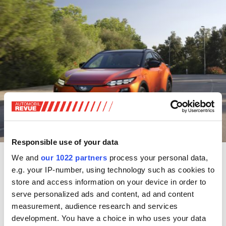
Responsible use of your data
Subaru Uncharted
We and
our 1022 partners
process your personal data,
e.g. your IP-number, using technology such as cookies to
Zum Start des
Subaru Uncharted
stehen drei
store and access information on your device in order to
Antriebsvarianten zur Wahl. Das Topmodell fährt mit
serve personalized ads and content, ad and content
Doppelmotor-Allradantrieb und einer Systemleistung von
measurement, audience research and services
252 kW (343 PS) vor. Eine 77-Kilowattstunden-Batterie
development. You have a choice in who uses your data
soll eine Reichweite von 525 Kilometern ermöglichen.