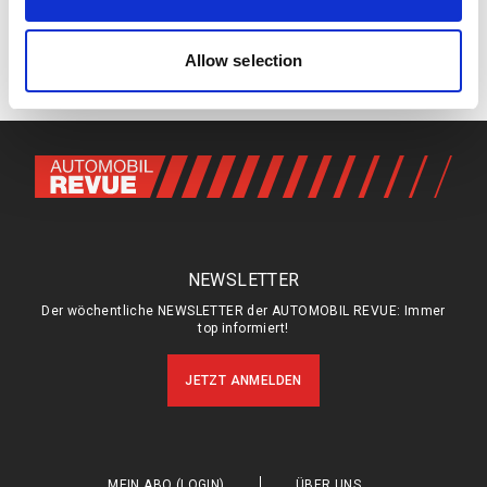
may combine it with other information that you’ve
Kommentare
provided to them or that they’ve collected from your use
of their services.
Allow selection
Keine Kommentare
NEWSLETTER
Der wöchentliche NEWSLETTER der AUTOMOBIL REVUE: Immer
top informiert!
JETZT ANMELDEN
MEIN ABO (LOGIN)
ÜBER UNS