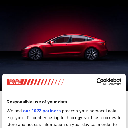
Das Mittelklassemodell ist wie das bisher schon
Responsible use of your data
angebotene Long-Range-Modell mit Allradantrieb mit
We and
our 1022 partners
process your personal data,
einer Batterie ausgestattet, die 75 Kilowattstunden
e.g. your IP-number, using technology such as cookies to
Energie (netto) speichert. Zwar macht Tesla in einer
store and access information on your device in order to
Medienmitteilung keine näheren Angaben zur Leistung,