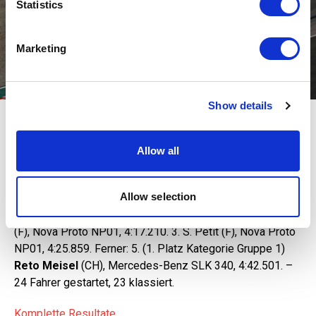
Identify your device by actively scanning it for
Statistics
specific characteristics (fingerprinting)
Find out more about how your personal data is processed
Marketing
and set your preferences in the
details section
.
We use cookies to personalise content and ads, to
Show details
provide social media features and to analyse our traffic.
Philip Ellis: In der Kategorie GTD der IMSA-Meisterschaft weiter auf Titelkurs.
We also share information about your use of our site with
our social media, advertising and analytics partners who
Berg-EM: Meisel erneut siegreich
Allow all
may combine it with other information that you’ve
provided to them or that they’ve collected from your use
Fraiao, Rampa da Falperra (P).
3. Lauf,
of their services.
Allow selection
Gesamtklassement (FIA Overall): 1. C. Merli (I), Nova Proto
NP01, 4:07:117 Minuten (Total aus 2 Läufen). 2. K. Petit
(F), Nova Proto NP01, 4:17.210. 3. S. Petit (F), Nova Proto
NP01, 4:25.859. Ferner: 5. (1. Platz Kategorie Gruppe 1)
Reto Meisel
(CH), Mercedes-Benz SLK 340, 4:42.501. –
24 Fahrer gestartet, 23 klassiert.
Komplette Resultate