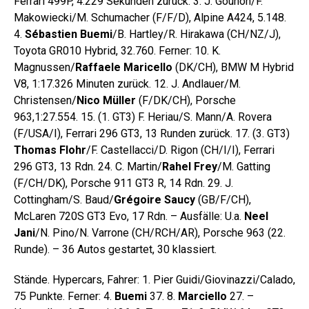
Ferrari 499P, 4.229 Sekunden zurück. 3. J. Gounon/F.
Makowiecki/M. Schumacher (F/F/D), Alpine A424, 5.148.
4.
Sébastien Buemi
/B. Hartley/R. Hirakawa (CH/NZ/J),
Toyota GR010 Hybrid, 32.760. Ferner: 10. K.
Magnussen/
Raffaele Maricello
(DK/CH), BMW M Hybrid
V8, 1:17.326 Minuten zurück. 12. J. Andlauer/M.
Christensen/
Nico Müller
(F/DK/CH), Porsche
963,1:27.554. 15. (1. GT3) F. Heriau/S. Mann/A. Rovera
(F/USA/I), Ferrari 296 GT3, 13 Runden zurück. 17. (3. GT3)
Thomas Flohr
/F. Castellacci/D. Rigon (CH/I/I), Ferrari
296 GT3, 13 Rdn. 24. C. Martin/
Rahel Frey
/M. Gatting
(F/CH/DK), Porsche 911 GT3 R, 14 Rdn. 29. J.
Cottingham/S. Baud/
Grégoire Saucy
(GB/F/CH),
McLaren 720S GT3 Evo, 17 Rdn. – Ausfälle: U.a.
Neel
Jani
/N. Pino/N. Varrone (CH/RCH/AR), Porsche 963 (22.
Runde). – 36 Autos gestartet, 30 klassiert.
Stände. Hypercars, Fahrer: 1. Pier Guidi/Giovinazzi/Calado,
75 Punkte. Ferner: 4.
Buemi
37. 8.
Marciello
27. –