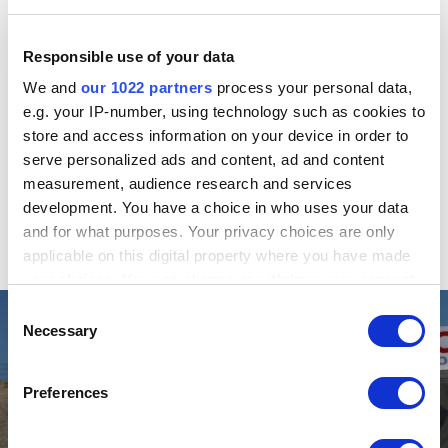
gestartet und klassiert.
Stände. Fahrer, GTP: 1. Nasr/Tandy, 1140 Punkte. Ferner:
Responsible use of your data
11.
Delétraz
708. 20.
Neel Jani
(CH), 506. 22.
Romain
We and
our 1022 partners
process your personal data,
Grosjean
(CH/F), 412. 24.
Raffaele Marciello
(CH), 315.
e.g. your IP-number, using technology such as cookies to
28.
Nico Müller
(CH), 252. 33.
Edoardo Mortara
(CH),
store and access information on your device in order to
212. – GTD: 1.
Ellis
/Ward 994. Ferner: 20.
Rahel Frey
(CH),
serve personalized ads and content, ad and content
471. 42.
Karen Gaillard
(CH), 251.
measurement, audience research and services
development. You have a choice in who uses your data
Komplette Resultate
and for what purposes. Your privacy choices are only
applicable on this digital property where you have made
Nächster Lauf: Detroit (USA), 31. Mai 2025.
your choices. You can change or withdraw your consent
any time from the Cookie Declaration or by clicking on
Consent
the Privacy trigger icon.
Necessary
Selection
If you allow, we would also like to:
Preferences
Collect information about your geographical location
which can be accurate to within several meters