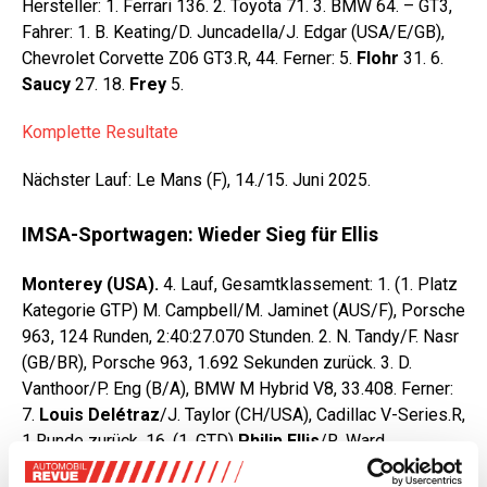
Hersteller: 1. Ferrari 136. 2. Toyota 71. 3. BMW 64. – GT3,
Fahrer: 1. B. Keating/D. Juncadella/J. Edgar (USA/E/GB),
Chevrolet Corvette Z06 GT3.R, 44. Ferner: 5.
Flohr
31. 6.
Saucy
27. 18.
Frey
5.
Komplette Resultate
Nächster Lauf: Le Mans (F), 14./15. Juni 2025.
IMSA-Sportwagen: Wieder Sieg für Ellis
Monterey (USA).
4. Lauf, Gesamtklassement: 1. (1. Platz
Kategorie GTP) M. Campbell/M. Jaminet (AUS/F), Porsche
963, 124 Runden, 2:40:27.070 Stunden. 2. N. Tandy/F. Nasr
(GB/BR), Porsche 963, 1.692 Sekunden zurück. 3. D.
Vanthoor/P. Eng (B/A), BMW M Hybrid V8, 33.408. Ferner:
7.
Louis Delétraz
/J. Taylor (CH/USA), Cadillac V-Series.R,
1 Runde zurück. 16. (1. GTD)
Philip Ellis
/R. Ward
(CH/USA), Mercedes-AMG GT3, 10 Rdn. – 36 Autos