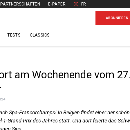
PARTNERSCHAFTEN
E-PAPER
DE
FR
ABONNIEREN
TESTS
CLASSICS
ort am Wochenende vom 27
4
2024
ch Spa-Francorchamps! In Belgien findet einer der schö
l-1-Grand-Prix des Jahres statt. Und dort feierte das Sch
inen Sieg.