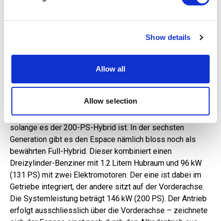
hinten zieht. Die dimmbaren Segmente, wie sie Rafale und
and set your preferences in the
details section
.
Scenic haben, gibt es im Espace noch nicht, allerdings soll
auch das Glasdach des Minivans besonders
We use cookies to personalise content and ads, to
hitzeabweisend sein, sodass sich der Innenraum im
Show details
provide social media features and to analyse our traffic.
Sommer nicht unangenehm aufwärmt.
We also share information about your use of our site with
our social media, advertising and analytics partners who
Allow all
Nur als Hybrid
may combine it with other information that you’ve
provided to them or that they’ve collected from your use
Beim Antrieb macht es Renault den Kunden einfach. Frei
of their services.
Allow selection
nach Henry Ford könnte man sagen: Den Renault Espace
gibt es mit jedem Antrieb, den der Kunde wünscht,
solange es der 200-PS-Hybrid ist. In der sechsten
Generation gibt es den Espace nämlich bloss noch als
bewährten Full-Hybrid. Dieser kombiniert einen
Dreizylinder-Benziner mit 1.2 Litern Hubraum und 96 kW
(131 PS) mit zwei Elektromotoren. Der eine ist dabei im
Getriebe integriert, der andere sitzt auf der Vorderachse.
Die Systemleistung beträgt 146 kW (200 PS). Der Antrieb
erfolgt ausschliesslich über die Vorderachse – zeichnete