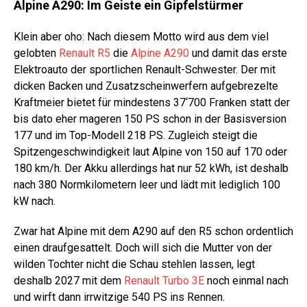
Alpine A290: Im Geiste ein Gipfelstürmer
Klein aber oho: Nach diesem Motto wird aus dem viel
gelobten
Renault R5
die
Alpine A290
und damit das erste
Elektroauto der sportlichen Renault-Schwester. Der mit
dicken Backen und Zusatzscheinwerfern aufgebrezelte
Kraftmeier bietet für mindestens 37‘700 Franken statt der
bis dato eher mageren 150 PS schon in der Basisversion
177 und im Top-Modell 218 PS. Zugleich steigt die
Spitzengeschwindigkeit laut Alpine von 150 auf 170 oder
180 km/h. Der Akku allerdings hat nur 52 kWh, ist deshalb
nach 380 Normkilometern leer und lädt mit lediglich 100
kW nach.
Zwar hat Alpine mit dem A290 auf den R5 schon ordentlich
einen draufgesattelt. Doch will sich die Mutter von der
wilden Tochter nicht die Schau stehlen lassen, legt
deshalb 2027 mit dem
Renault Turbo 3E
noch einmal nach
und wirft dann irrwitzige 540 PS ins Rennen.