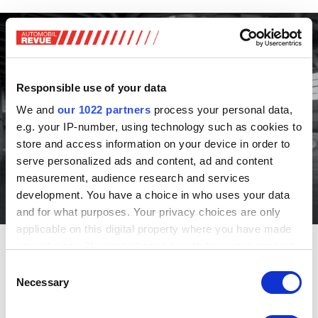
Responsible use of your data
We and
our 1022 partners
process your personal data,
e.g. your IP-number, using technology such as cookies to
store and access information on your device in order to
serve personalized ads and content, ad and content
measurement, audience research and services
development. You have a choice in who uses your data
and for what purposes. Your privacy choices are only
applicable on this digital property where you have made
Fiat 500 E Abarth
your choices. You can change or withdraw your consent
any time from the Cookie Declaration or by clicking on
Consent
Abarth 500 E: Skorpion unter Strom
the Privacy trigger icon.
Necessary
Selection
Von wegen Gift am Stachel: Fiat-Ableger Abarth macht aus
If you allow, we would also like to: