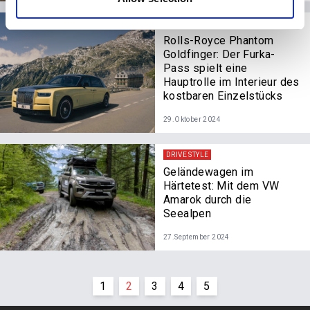
DRIVE STYLE
Rolls-Royce Phantom
Goldfinger: Der Furka-
Pass spielt eine
Hauptrolle im Interieur des
kostbaren Einzelstücks
29.Oktober 2024
DRIVE STYLE
Geländewagen im
Härtetest: Mit dem VW
Amarok durch die
Seealpen
27.September 2024
1
2
3
4
5