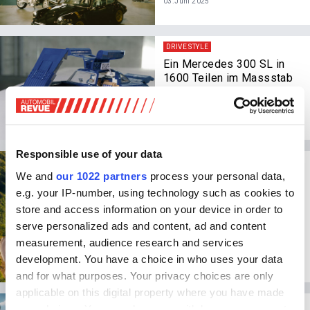
03.Juni 2025
DRIVE STYLE
Ein Mercedes 300 SL in
1600 Teilen im Massstab
1:12
05.Mai 2025
Responsible use of your data
SPONSORED
We and
our 1022 partners
process your personal data,
Graubündenrally 2025: die
Sportwagentour startet am
e.g. your IP-number, using technology such as cookies to
25. April
store and access information on your device in order to
serve personalized ads and content, ad and content
26.März 2025
measurement, audience research and services
development. You have a choice in who uses your data
and for what purposes. Your privacy choices are only
applicable on this digital property where you have made
DRIVE STYLE
your choices. You can change or withdraw your consent