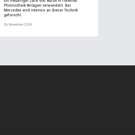
Ein neuartiger Lack soll Autos in rollende
Photovoltaik-Anlagen verwandeln. Bei
Mercedes wird intensiv an dieser Technik
geforscht.
26.November 2024